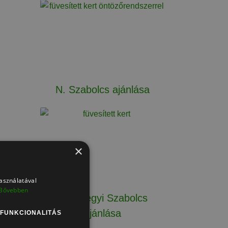
N. Szabolcs ajánlása
×
használatával
Bővebben
Széphegyi Szabolcs
ajánlása
FUNKCIONALITÁS