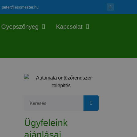
peter@esomester.hu
Gyepszőnyeg
Kapcsolat
Ügyfeleink
ajánlásai