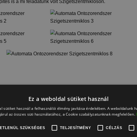
pítés is a mi feladatunk volt Szigetszentmiklóson.
elepítését!
Ez a weboldal sütiket használ
l sütiket használ a felhasználói élmény javítása érdekében. A weboldalunk 
árul az összes süti használatához, a Cookie szabályzatunknak megfelelően.
ETLENÜL SZÜKSÉGES
TELJESÍTMÉNY
CÉLZÁS