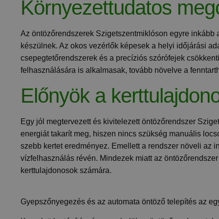
Környezettudatos meg
Az öntözőrendszerek Szigetszentmiklóson egyre inkább 
készülnek. Az okos vezérlők képesek a helyi időjárási ada
csepegtetőrendszerek és a precíziós szórófejek csökkenti
felhasználására is alkalmasak, tovább növelve a fenntart
Előnyök a kerttulajdo
Egy jól megtervezett és kivitelezett öntözőrendszer Szige
energiát takarít meg, hiszen nincs szükség manuális loc
szebb kertet eredményez. Emellett a rendszer növeli az in
vízfelhasználás révén. Mindezek miatt az öntözőrendszer
kerttulajdonosok számára.
Gyepszőnyegezés és az automata öntöző telepítés az egyi