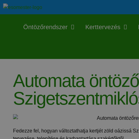
Öntözőrendszer
Kerttervezés
Automata öntöző
Szigetszentmikló
Fedezze fel, hogyan változtathatja kertjét zöld oázissá 
tervezése, telepítése és karbantartása szakértőktől.