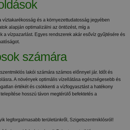
oldások
a víztakarékosság és a környezettudatosság jegyében
tok alapján optimalizálni az öntözést, míg a
k a vízpazarlást. Egyes rendszerek akár esővíz gyűjtésére és
hatóságot.
nosok számára
tszentmiklós lakói számára számos előnnyel jár. Időt és
solásra. A növények optimális vízellátása egészségesebb és
gatlan értékét és csökkenti a vízfogyasztást a hatékony
 telepítése hosszú távon megtérülő befektetés a
k legforgalmasabb területünkről, Szigetszentmiklósról!