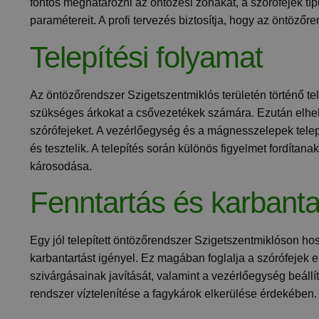
fontos meghatározni az öntözési zónákat, a szórófejek tí
paramétereit. A profi tervezés biztosítja, hogy az öntö
Telepítési folyamat
Az öntözőrendszer Szigetszentmiklós területén történő tel
szükséges árkokat a csővezetékek számára. Ezután elhely
szórófejeket. A vezérlőegység és a mágnesszelepek telep
és tesztelik. A telepítés során különös figyelmet fordítan
károsodása.
Fenntartás és karbanta
Egy jól telepített öntözőrendszer Szigetszentmiklóson 
karbantartást igényel. Ez magában foglalja a szórófejek e
szivárgásainak javítását, valamint a vezérlőegység beállí
rendszer víztelenítése a fagykárok elkerülése érdekében.