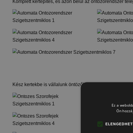
Komplett kertépítés, és azon belül az öntözőrendszer tele
Kész kertekbe is vállalunk öntözőberendezés utólagos bet
Ez a webolda
Ön hozzáj
ELENGEDHET