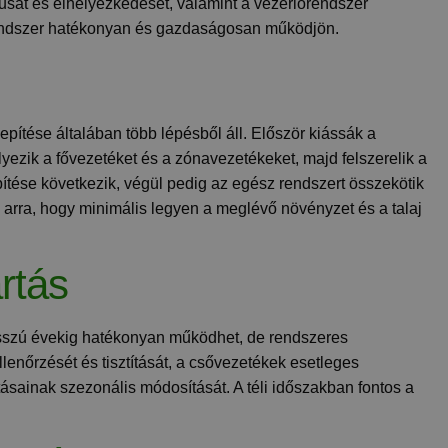
pusát és elhelyezkedését, valamint a vezérlőrendszer
zőrendszer hatékonyan és gazdaságosan működjön.
epítése általában több lépésből áll. Először kiássák a
ezik a fővezetéket és a zónavezetékeket, majd felszerelik a
ítése következik, végül pedig az egész rendszert összekötik
ak arra, hogy minimális legyen a meglévő növényzet és a talaj
rtás
hosszú évekig hatékonyan működhet, de rendszeres
llenőrzését és tisztítását, a csővezetékek esetleges
tásainak szezonális módosítását. A téli időszakban fontos a