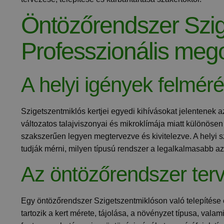
Öntözőrendszer Szig
Professzionális mego
A helyi igények felmér
Szigetszentmiklós kertjei egyedi kihívásokat jelentenek 
változatos talajviszonyai és mikroklímája miatt különöse
szakszerűen legyen megtervezve és kivitelezve. A helyi s
tudják mérni, milyen típusú rendszer a legalkalmasabb az 
Az öntözőrendszer ter
Egy öntözőrendszer Szigetszentmiklóson való telepítése 
tartozik a kert mérete, tájolása, a növényzet típusa, vala