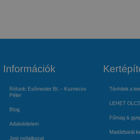
Információk
Kertépít
Rólunk: Esőmester Bt. – Kuznecov
Tévhitek a ker
Péter
LEHET OLCSÓ
Blog
Fűmag & gye
Adatvédelem
Madárbarát ke
Jogi nyilatkozat