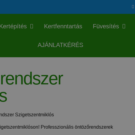
Kertépítés
Kertfenntartás
Füvesítés
AJÁNLATKÉRÉS
rendszer
s
Szigetszentmiklóson! Professzionális öntözőrendszerek