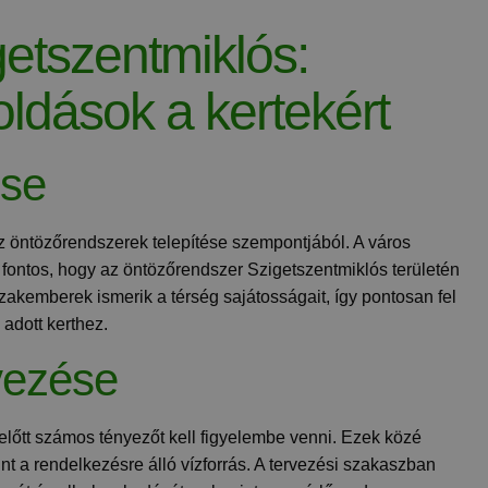
etszentmiklós:
ldások a kertekért
ése
az öntözőrendszerek telepítése szempontjából. A város
n fontos, hogy az öntözőrendszer Szigetszentmiklós területén
zakemberek ismerik a térség sajátosságait, így pontosan fel
adott kerthez.
vezése
előtt számos tényezőt kell figyelembe venni. Ezek közé
mint a rendelkezésre álló vízforrás. A tervezési szakaszban