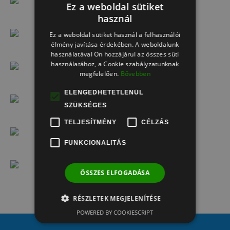
Ez a weboldal sütiket
használ
N. Szabolcs ajánlása
Ez a weboldal sütiket használ a felhasználói
élmény javítása érdekében. A weboldalunk
használatával Ön hozzájárul az összes süti
Széphegyi Szabolcs ajánlása
használatához, a Cookie szabályzatunknak
megfelelően.
Bővebben
Drinóczi Csaba ajánlása
ELENGEDHETETLENÜL
SZÜKSÉGES
Gábor ajánlása
TELJESÍTMÉNY
CÉLZÁS
FUNKCIONALITÁS
G. József ajánlása
ÖSSZES ELFOGADÁSA
Badár és Szőke ajánlása
RÉSZLETEK MEGJELENÍTÉSE
POWERED BY COOKIESCRIPT