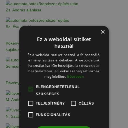
Zs. András ajánlása
Sz. Éva ajánlása
×
Ez a weboldal sütiket
Kökény Roland olimpiai, világ- és Európa-bajnok magyar
használ
kajakozó ajánlása
Ez a weboldal sütiket használ a felhasználói
élmény javítása érdekében. A weboldalunk
használatával Ön hozzájárul az összes süti
Semsei Rudolf ajánlása
használatához, a Cookie szabályzatunknak
megfelelően.
Bővebben
Dévényi Tibi bácsi ajánlása
ELENGEDHETETLENÜL
SZÜKSÉGES
M. András ajánlása
TELJESÍTMÉNY
CÉLZÁS
FUNKCIONALITÁS
N. Szabolcs ajánlása