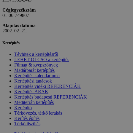
Cégjegyzékszám
01-06-749807
Alapítás dátuma
2002. 02. 21.
Kertépítés
Tévhitek a kertépítésről
LEHET OLCSÓ a kertépítés
Fűmag & gyepszőnyeg
Madárbarát kertépítés
Kertépítés kalendáriuma
Kertépítési tanácsok
Kertépítés vidéki REFERENCIÁK
Kertépítés ÁRAK
Kertépítés budapesti REFERENCIÁK
Mediterrán kertépítés
Kertépítő
Térkövezés, térkő lerakás
Kerítés építés
Térkő tisztítás