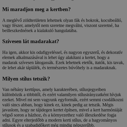
Mi maradjon meg a kertben?
A meglévő zöldterületen lehetnek olyan fák és bokrok, kocsibeálló,
vagy fészer, amelytől nem szeretne megválni, viszont szeretné, ha
beilleszkednének a kialakuló hangulatába.
Szívesen lát madarakat?
Ha igen, akkor kis odafigyeléssel, és nagyon egyszerű, és dekoratív
elemek alkalmazásával is lehet úgy alakítani a kertet, hogy a
madarak szívesen látogassák. Ezek lehetnek etetők, itatók, kis tavak,
de lehet akár táplálék, és természetes búvóhely is a madaraknak.
Milyen stílus tetszik?
Van néhány kerttípus, amely karakterében, stílusjegyeiben
különbözik a többitől, és ezért valamilyen stílusirányzatként hívjuk
ezeket. Mivel mi sem vagyunk egyformák, ezért semmi csodálkozni
való sincs abban, hogy kinek ez, kinek pedig az tetszik. Mégis
javaslom, hogy ne tájidegen kertet építsen, mivel a kert harmóniáját
végső soron a házhoz, és a környezethez való illeszkedése fogja
adni. Egyre elterjedőbb a modern kerti stílus, de a hagyományos
stílusok és a szabadidőkert még mindig népszerűbb.