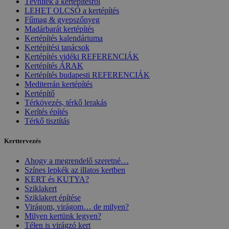
Tévhitek a kertépítésről
LEHET OLCSÓ a kertépítés
Fűmag & gyepszőnyeg
Madárbarát kertépítés
Kertépítés kalendáriuma
Kertépítési tanácsok
Kertépítés vidéki REFERENCIÁK
Kertépítés ÁRAK
Kertépítés budapesti REFERENCIÁK
Mediterrán kertépítés
Kertépítő
Térkövezés, térkő lerakás
Kerítés építés
Térkő tisztítás
Kerttervezés
Ahogy a megrendelő szeretné…
Színes lepkék az illatos kertben
KERT és KUTYA?
Sziklakert
Sziklakert építése
Virágom, virágom… de milyen?
Milyen kertünk legyen?
Télen is virágzó kert