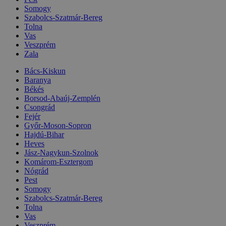
Somogy
Szabolcs-Szatmár-Bereg
Tolna
Vas
Veszprém
Zala
Bács-Kiskun
Baranya
Békés
Borsod-Abaúj-Zemplén
Csongrád
Fejér
Győr-Moson-Sopron
Hajdú-Bihar
Heves
Jász-Nagykun-Szolnok
Komárom-Esztergom
Nógrád
Pest
Somogy
Szabolcs-Szatmár-Bereg
Tolna
Vas
Veszprém