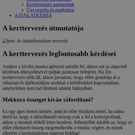
Kertfenntartó partnereink
Ügyvezetés és marketing
AJÁNLATKÉRÉS
A kerttervezés útmutatója
A kerttervezés legfontosabb kérdései
Amikor a kívánt munka igényeit mérjük fel, akkor ezt az alapvető
kérdések átbeszélésével tudjuk pontosan felmérni. Ha Ön
kerttervezés előtt áll, akkor javaslom, hogy előre gondolja át a
válaszait és tájékozódjon azokkal a kérdésekkel kapcsolatban,
amelyekben nem tud dönteni adatok hiányában.
Mekkora összeget kíván ráfordítani?
Ez egy igen fontos kérdés, amit jó előre tisztázni mivel, ha utána
derül ki, hogy a ráfordítandó összeg csak a fel a koncepciónak,
akkor a munkát elölről lehet kezdeni. Jellemzőbb inkább az, hogy az
előre elképzelt összeg megemelkedik a munka végére, és ennek
ellenére a kerttulajdonos nagyon boldog!