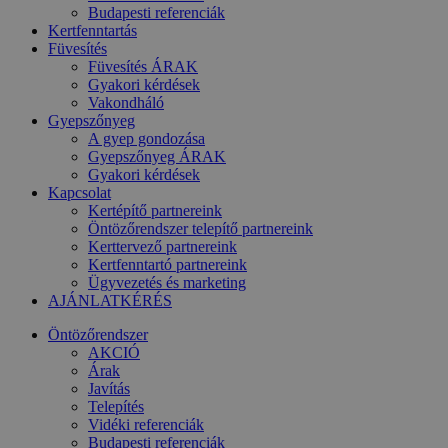
Budapesti referenciák
Kertfenntartás
Füvesítés
Füvesítés ÁRAK
Gyakori kérdések
Vakondháló
Gyepszőnyeg
A gyep gondozása
Gyepszőnyeg ÁRAK
Gyakori kérdések
Kapcsolat
Kertépítő partnereink
Öntözőrendszer telepítő partnereink
Kerttervező partnereink
Kertfenntartó partnereink
Ügyvezetés és marketing
AJÁNLATKÉRÉS
Öntözőrendszer
AKCIÓ
Árak
Javítás
Telepítés
Vidéki referenciák
Budapesti referenciák