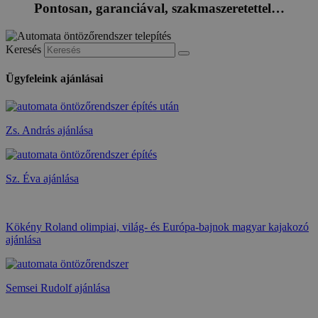
Pontosan, garanciával, szakmaszeretettel…
Keresés
Ügyfeleink ajánlásai
Zs. András ajánlása
Sz. Éva ajánlása
Kökény Roland olimpiai, világ- és Európa-bajnok magyar kajakozó
ajánlása
Semsei Rudolf ajánlása