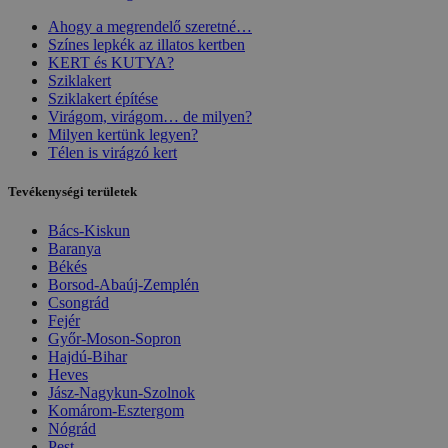
Ahogy a megrendelő szeretné…
Színes lepkék az illatos kertben
KERT és KUTYA?
Sziklakert
Sziklakert építése
Virágom, virágom… de milyen?
Milyen kertünk legyen?
Télen is virágzó kert
Tevékenységi területek
Bács-Kiskun
Baranya
Békés
Borsod-Abaúj-Zemplén
Csongrád
Fejér
Győr-Moson-Sopron
Hajdú-Bihar
Heves
Jász-Nagykun-Szolnok
Komárom-Esztergom
Nógrád
Pest