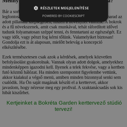
Mennyi időt fog tudni fordítani a gondozására?
RÉSZLETEK MEGJELENÍTÉSE
Bár a sorban az utolsóként szerepel ez a kérdés, mégis ez a
POWERED BY COOKIESCRIPT
legfontosabb! Bármilyen kert megépítése csak ideig-óráig marad az
adott pillanatú szépségében, hiszen a növényzet változik. A bokrok
és a fű növekszenek, amit csak munkával, tehát ráfordított idővel
tudunk folyamatosan széppé tenni, és fenntartani az egészségét. Ez
vagy időt, vagy pénzt fog kérni tőlünk. Valamelyiket biztosan!
Gondolja ezt is át alaposan, mielőtt belevág a koncepció
elkészítésébe.
Ezek természetesen csak azok a kérdések, amelyek közvetlen
befolyásolást gyakorolnak. Vannak olyan adott dolgok, amelyekhez
mindenképpen igazodni kell. Ilyenek a telek fekvése, vagy a kertben
futó közmű hálózat. Ha minden szempontot figyelembe vettünk,
akkor kialakul a végső menü, amiben minden bizonnyal senki sem
csalódik. Ha Ön saját magának készíti el a kerttervet, akkor
javaslom, hogy nézesse meg egy profival. A szaktanácsadás sok kis
hibát kiszűrhet.
Kertjeinket a Bokréta Garden kerttervező stúdió
tervezi!