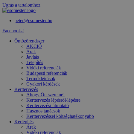
Ugrás a tartalomhoz
peter@esomester.hu
Facebook-f
Öntözőrendszer
AKCIÓ
Árak
Javítás
Telepítés
Vidéki referenciák
Budapesti referenciák
Termékleírások
Gyakori kérdések
Kerttervezés
Ahogy Ön szeretné!
Kerttervezés lépésről-lépésre
Kerttervezési útmutató
Hasznos tanácsok
Kerttervezéssel költséghatékonyabb
Kertépítés
Árak
Vidéki referenciák