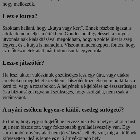
hogy mellőzzük.
Lesz-e kutya?
Szoktam hallani, hogy „kutya vagy kert”. Ennek részben igazat is
adok, de nem teljes mértékben. Gondos odafigyeléssel, a kutyus
útvonalainak kialakításával megoldható, hogy a zöldfelület is szép
legyen, és a kutya is maradjon. Viszont mindenképpen fontos, hogy
az előkészületek alatt már tudomásunk legyen róla.
Lesz-e játszótér?
Ha lesz, akkor valószínűleg szükséges lesz egy útra, vagy utakra,
amelyeken meg lehet közelíteni. Játszótér közelébe nem praktikus a
kerti tó, vagy a rózsabokor. A helyének a kijelölése az észszerűséget
és a biztonságot egyaránt szükséges, hogy szolgálja, nem csak a
vidámságot.
A nyári estéken legyen-e kiülő, esetleg sütögető?
Jó tudni, hogy egy sütögetőt ne tervezzünk olyan helyre, ahol a füst
útja nem biztosított, vagy fokozottabb gyulladásveszély van. Egy
sűrű lombú növény alatt nem jó választás elhelyezni, míg a kiülőnek
kifejezetten ideális lenne egy jó árnyékot adó hely.