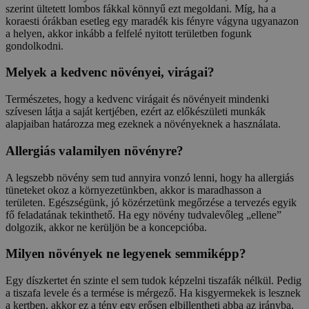
szerint ültetett lombos fákkal könnyű ezt megoldani. Míg, ha a
koraesti órákban esetleg egy maradék kis fényre vágyna ugyanazon
a helyen, akkor inkább a felfelé nyitott területben fogunk
gondolkodni.
Melyek a kedvenc növényei, virágai?
Természetes, hogy a kedvenc virágait és növényeit mindenki
szívesen látja a saját kertjében, ezért az előkészületi munkák
alapjaiban határozza meg ezeknek a növényeknek a használata.
Allergiás valamilyen növényre?
A legszebb növény sem tud annyira vonzó lenni, hogy ha allergiás
tüneteket okoz a környezetünkben, akkor is maradhasson a
területen. Egészségünk, jó közérzetünk megőrzése a tervezés egyik
fő feladatának tekinthető. Ha egy növény tudvalevőleg „ellene”
dolgozik, akkor ne kerüljön be a koncepcióba.
Milyen növények ne legyenek semmiképp?
Egy díszkertet én szinte el sem tudok képzelni tiszafák nélkül. Pedig
a tiszafa levele és a termése is mérgező. Ha kisgyermekek is lesznek
a kertben, akkor ez a tény egy erősen elbillentheti abba az irányba,