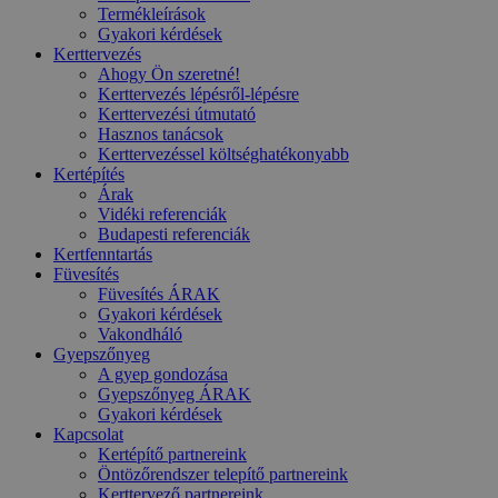
Termékleírások
Gyakori kérdések
Kerttervezés
Ahogy Ön szeretné!
Kerttervezés lépésről-lépésre
Kerttervezési útmutató
Hasznos tanácsok
Kerttervezéssel költséghatékonyabb
Kertépítés
Árak
Vidéki referenciák
Budapesti referenciák
Kertfenntartás
Füvesítés
Füvesítés ÁRAK
Gyakori kérdések
Vakondháló
Gyepszőnyeg
A gyep gondozása
Gyepszőnyeg ÁRAK
Gyakori kérdések
Kapcsolat
Kertépítő partnereink
Öntözőrendszer telepítő partnereink
Kerttervező partnereink