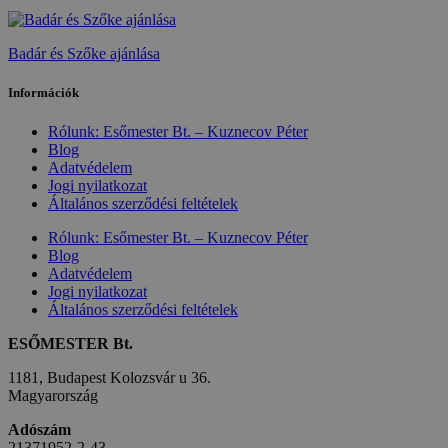
Badár és Szőke ajánlása
Információk
Rólunk: Esőmester Bt. – Kuznecov Péter
Blog
Adatvédelem
Jogi nyilatkozat
Általános szerződési feltételek
Rólunk: Esőmester Bt. – Kuznecov Péter
Blog
Adatvédelem
Jogi nyilatkozat
Általános szerződési feltételek
ESŐMESTER Bt.
1181, Budapest Kolozsvár u 36.
Magyarország
Adószám
21371952-2-43