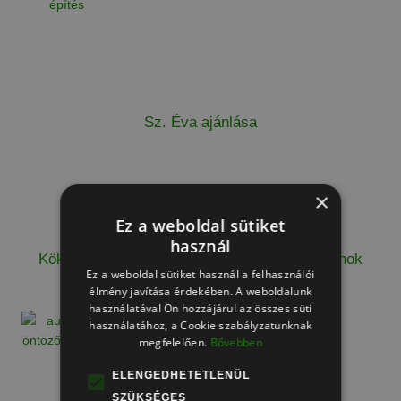
Sz. Éva ajánlása
×
Ez a weboldal sütiket
használ
Kökény Roland olimpiai, világ- és Európa-bajnok
Ez a weboldal sütiket használ a felhasználói
magyar kajakozó ajánlása
élmény javítása érdekében. A weboldalunk
használatával Ön hozzájárul az összes süti
használatához, a Cookie szabályzatunknak
megfelelően.
Bővebben
ELENGEDHETETLENÜL
SZÜKSÉGES