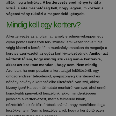
állják meg a helyüket.
A kerttervezés eredménye tehát a
vizuális értelmezhetőség kell, hogy legyen, miközben a
végeredmény tükrözi a megrendelő igényeit.
Mindig kell egy kertterv?
A kerttervezés az a folyamat, amely eredményeképpen egy
olyan pontos kertészeti terv születik, ami kézen fogva tudja
végig kísérni a kertépítőt a munkafolyamatokon és megadja a
keretes szerkezetét az egész kert kivitelezésének.
Amikor azt
kérdezik tőlem, hogy mindig szükség van-e kerttervre,
akkor azt szoktam mondani, hogy nem. Nem mindig
.
Azonban, ha nem pusztán a kert talajjal feltöltéséről, egy
öntözőrendszer telepítésről, gyepszőnyeg kiterítéséről és
néhány növény a kert széleibe ültetéséről van szó, akkor
bizony igen! Ha ezen túlmutató munkáról van szó, ahol ennél
komolyabb igényekről beszélünk, akkor mindenképpen
javaslom a kerttervezést, mert a felmerülő hibák,
nézeteltérések és félreértések számát nagy mértékben fogja
lecsökkenteni. Nem is beszélve arról, hogy a kertépítő ezen
keresztül kérhető majd számon.