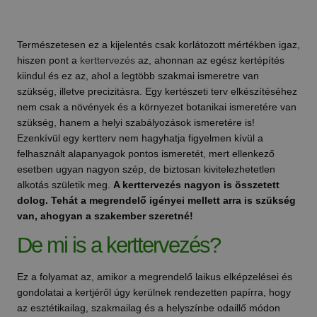
Természetesen ez a kijelentés csak korlátozott mértékben igaz,
hiszen pont a
kerttervezés
az, ahonnan az egész kertépítés
kiindul és ez az, ahol a legtöbb szakmai ismeretre van
szükség, illetve precizitásra. Egy kertészeti terv elkészítéséhez
nem csak a növények és a környezet botanikai ismeretére van
szükség, hanem a helyi szabályozások ismeretére is!
Ezenkívül egy kertterv nem hagyhatja figyelmen kívül a
felhasznált alapanyagok pontos ismeretét, mert ellenkező
esetben ugyan nagyon szép, de biztosan kivitelezhetetlen
alkotás születik meg.
A kerttervezés nagyon is összetett
dolog. Tehát a megrendelő igényei mellett arra is szükség
van, ahogyan a szakember szeretné!
De mi is a kerttervezés?
Ez a folyamat az, amikor a megrendelő laikus elképzelései és
gondolatai a kertjéről úgy kerülnek rendezetten papírra, hogy
az esztétikailag, szakmailag és a helyszínbe odaillő módon