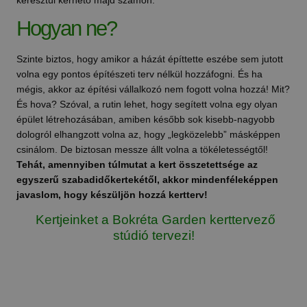
Hogyan ne?
Szinte biztos, hogy amikor a házát építtette eszébe sem jutott
volna egy pontos építészeti terv nélkül hozzáfogni. És ha
mégis, akkor az építési vállalkozó nem fogott volna hozzá! Mit?
És hova? Szóval, a rutin lehet, hogy segített volna egy olyan
épület létrehozásában, amiben később sok kisebb-nagyobb
dologról elhangzott volna az, hogy „legközelebb” másképpen
csinálom. De biztosan messze állt volna a tökéletességtől!
Tehát, amennyiben túlmutat a kert összetettsége az
egyszerű szabadidőkertekétől, akkor mindenféleképpen
javaslom, hogy készüljön hozzá kertterv!
Kertjeinket a Bokréta Garden kerttervező
stúdió tervezi!