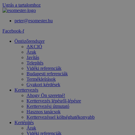
Ugrás a tartalomhoz
peter@esomester.hu
Facebook-f
Öntözőrendszer
AKCIÓ
Árak
Javítás
Telepítés
Vidéki referenciák
Budapesti referenciák
Termékleírások
Gyakori kérdések
Kerttervezés
Ahogy Ön szeretné!
Kerttervezés lépésről-lépésre
Kerttervezési útmutató
Hasznos tanácsok
Kerttervezéssel költséghatékonyabb
Kertépítés
Árak
Vidéki referenciák