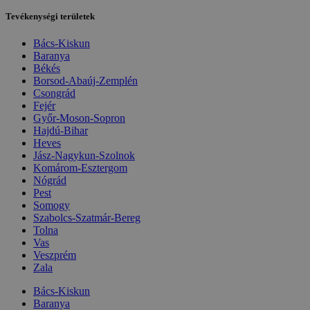
Tevékenységi területek
Bács-Kiskun
Baranya
Békés
Borsod-Abaúj-Zemplén
Csongrád
Fejér
Győr-Moson-Sopron
Hajdú-Bihar
Heves
Jász-Nagykun-Szolnok
Komárom-Esztergom
Nógrád
Pest
Somogy
Szabolcs-Szatmár-Bereg
Tolna
Vas
Veszprém
Zala
Bács-Kiskun
Baranya