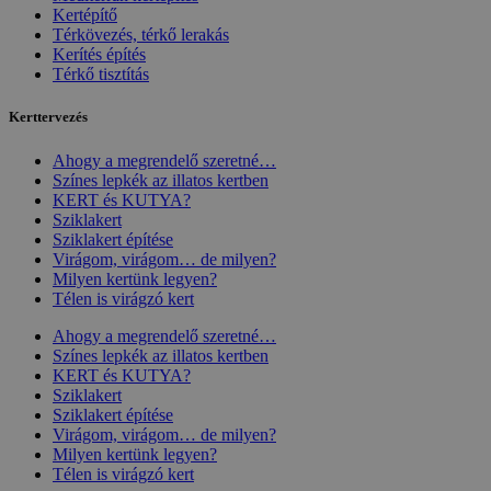
Kertépítő
Térkövezés, térkő lerakás
Kerítés építés
Térkő tisztítás
Kerttervezés
Ahogy a megrendelő szeretné…
Színes lepkék az illatos kertben
KERT és KUTYA?
Sziklakert
Sziklakert építése
Virágom, virágom… de milyen?
Milyen kertünk legyen?
Télen is virágzó kert
Ahogy a megrendelő szeretné…
Színes lepkék az illatos kertben
KERT és KUTYA?
Sziklakert
Sziklakert építése
Virágom, virágom… de milyen?
Milyen kertünk legyen?
Télen is virágzó kert