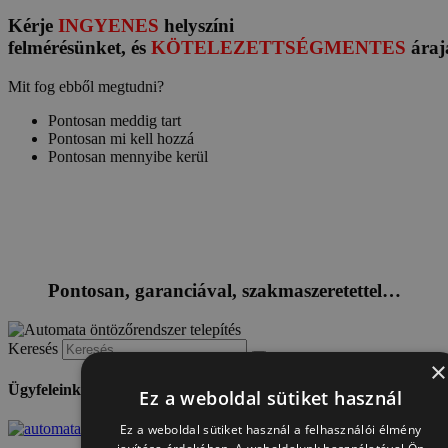
Kérje
INGYENES
helyszíni
felmérésünket, és
KÖTELEZETTSÉGMENTES
áraj
Mit fog ebből megtudni?
Pontosan meddig tart
Pontosan mi kell hozzá
Pontosan mennyibe kerül
Pontosan, garanciával, szakmaszeretettel…
Keresés
×
Ügyfeleink ajánlásai
Ez a weboldal sütiket használ
Ez a weboldal sütiket használ a felhasználói élmény