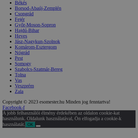
Békés
Borsod-Abaúj-Zemplén
Csongrád
Fejér
Győr-Moson-Sopron
Hajdú-Bihar
Heves
Jász-Nagykun-Szolnok
Komárom-Esztergom
Nógrád
Pest
Somogy
Szabolcs-Szatmár-Bereg
Tolna
Vas
Veszprém
Zala
Copyright © 2023 esomester.hu Minden jog fenntartva!
Facebook-f
A jobb felhasználói élmény érdekében az oldalon cookie-kat
használunk. Oldalunk használatával, Ön elfogadja a cookie-k
használatát.
OK