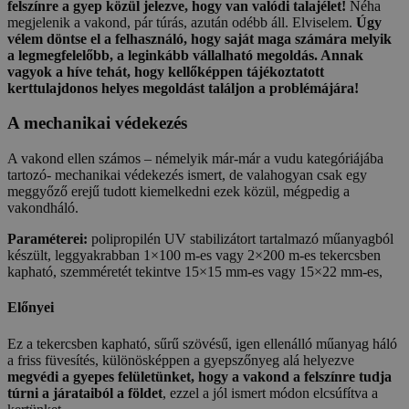
felszínre a gyep közül jelezve, hogy van valódi talajélet!
Néha
megjelenik a vakond, pár túrás, azután odébb áll. Elviselem.
Úgy
vélem döntse el a felhasználó, hogy saját maga számára melyik
a legmegfelelőbb, a leginkább vállalható megoldás. Annak
vagyok a híve tehát, hogy kellőképpen tájékoztatott
kerttulajdonos helyes megoldást találjon a problémájára!
A mechanikai védekezés
A vakond ellen számos – némelyik már-már a vudu kategóriájába
tartozó- mechanikai védekezés ismert, de valahogyan csak egy
meggyőző erejű tudott kiemelkedni ezek közül, mégpedig a
vakondháló.
Paraméterei:
polipropilén UV stabilizátort tartalmazó műanyagból
készült, leggyakrabban 1×100 m-es vagy 2×200 m-es tekercsben
kapható, szemméretét tekintve 15×15 mm-es vagy 15×22 mm-es,
Előnyei
Ez a tekercsben kapható, sűrű szövésű, igen ellenálló műanyag háló
a friss füvesítés, különösképpen a gyepszőnyeg alá helyezve
megvédi a gyepes felületünket, hogy a vakond a felszínre tudja
túrni a járataiból a földet
, ezzel a jól ismert módon elcsúfítva a