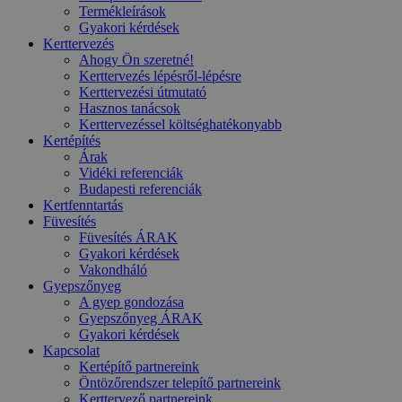
Termékleírások
Gyakori kérdések
Kerttervezés
Ahogy Ön szeretné!
Kerttervezés lépésről-lépésre
Kerttervezési útmutató
Hasznos tanácsok
Kerttervezéssel költséghatékonyabb
Kertépítés
Árak
Vidéki referenciák
Budapesti referenciák
Kertfenntartás
Füvesítés
Füvesítés ÁRAK
Gyakori kérdések
Vakondháló
Gyepszőnyeg
A gyep gondozása
Gyepszőnyeg ÁRAK
Gyakori kérdések
Kapcsolat
Kertépítő partnereink
Öntözőrendszer telepítő partnereink
Kerttervező partnereink