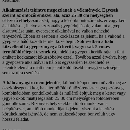
kertünket.
Alkalmazását tekintve megoszlanak a vélemények.
Egyesek
szerint az öntözőrendszer alá, azaz 25-30 cm mélységben
célszerű elhelyezni
azért, hogy a későbbi öntözőrendszer vagy kert
átalakítások, illetve a szezonális gyepfelújítások, valamint a gyep
elsatnyulása utáni gyepcsere alkalmával ne váljon nehezítő
tényezővé. Ebben az esetben a kockázatot az jelenti, ha a vakond a
gyep és a háló közötti terület közé bejut.
Sok esetben a háló
közvetlenül a gyepszőnyeg alá kerül, vagy csak 5 cm-es
termőföldréteget tesznek rá
, mielőtt a gyepet kiterítik rajta, a fent
említett kockázatot kiküszöbölve ezzel. Továbbá azzal érvelve, hogy
a gyepcsere alkalmával a háló is egyszerűen felszedhető és
jelentéktelen ára miatt nem jelent különösebb anyagi veszteséget
sem az újra cserélése.
A háló anyagára nem jelentős
, különösképpen nem növeli meg az
összköltséget akkor, ha a termőföld+öntözőrendszer+gyepszőnyeg
kombinációban gondolkodunk és nulláról építjük meg a kertet vagy
(egyéb okok miatt) legalább 25-30 cm mélységben földcserében
gondolkozunk. Bizonyos helyzetekben több munka van a
beépítésével, ami több munkadíjat is jelent, viszont a leterítése
körültekintést igénylő, de nem szükségképpen bonyolult vagy
hosszú feladat.