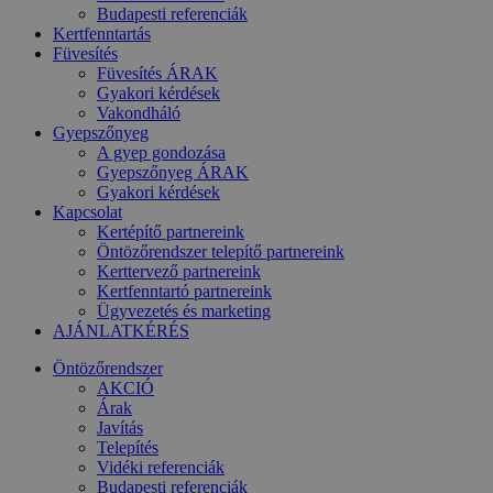
Budapesti referenciák
Kertfenntartás
Füvesítés
Füvesítés ÁRAK
Gyakori kérdések
Vakondháló
Gyepszőnyeg
A gyep gondozása
Gyepszőnyeg ÁRAK
Gyakori kérdések
Kapcsolat
Kertépítő partnereink
Öntözőrendszer telepítő partnereink
Kerttervező partnereink
Kertfenntartó partnereink
Ügyvezetés és marketing
AJÁNLATKÉRÉS
Öntözőrendszer
AKCIÓ
Árak
Javítás
Telepítés
Vidéki referenciák
Budapesti referenciák