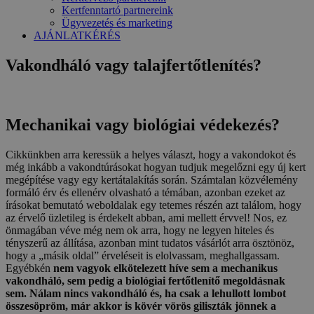
Kertfenntartó partnereink
Ügyvezetés és marketing
AJÁNLATKÉRÉS
Vakondháló vagy talajfertőtlenítés?
Mechanikai vagy biológiai védekezés?
Cikkünkben arra keressük a helyes választ, hogy a vakondokot és
még inkább a vakondtúrásokat hogyan tudjuk megelőzni egy új kert
megépítése vagy egy kertátalakítás során. Számtalan közvélemény
formáló érv és ellenérv olvasható a témában, azonban ezeket az
írásokat bemutató weboldalak egy tetemes részén azt találom, hogy
az érvelő üzletileg is érdekelt abban, ami mellett érvvel! Nos, ez
önmagában véve még nem ok arra, hogy ne legyen hiteles és
tényszerű az állítása, azonban mint tudatos vásárlót arra ösztönöz,
hogy a „másik oldal” érveléseit is elolvassam, meghallgassam.
Egyébkén
nem vagyok elkötelezett híve sem a mechanikus
vakondháló, sem pedig a biológiai fertőtlenítő megoldásnak
sem.
Nálam nincs vakondháló és, ha csak a lehullott lombot
összesöpröm, már akkor is kövér vörös giliszták jönnek a