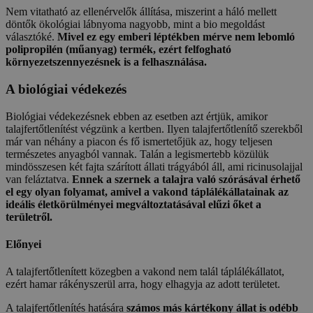
Nem vitatható az ellenérvelők állítása, miszerint a háló mellett
döntők ökológiai lábnyoma nagyobb, mint a bio megoldást
választóké.
Mivel ez egy emberi léptékben mérve nem lebomló
polipropilén (műanyag) termék, ezért felfogható
környezetszennyezésnek is a felhasználása.
A biológiai védekezés
Biológiai védekezésnek ebben az esetben azt értjük, amikor
talajfertőtlenítést végzünk a kertben. Ilyen talajfertőtlenítő szerekből
már van néhány a piacon és fő ismertetőjük az, hogy teljesen
természetes anyagból vannak. Talán a legismertebb közülük
mindösszesen két fajta szárított állati trágyából áll, ami ricinusolajjal
van feláztatva.
Ennek a szernek a talajra való szórásával érhető
el egy olyan folyamat, amivel a vakond táplálékállatainak az
ideális életkörülményei megváltoztatásával elűzi őket a
területről.
Előnyei
A talajfertőtlenített közegben a vakond nem talál táplálékállatot,
ezért hamar rákényszerül arra, hogy elhagyja az adott területet.
A talajfertőtlenítés hatására
számos más kártékony állat is odébb