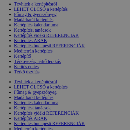
Tévhitek a kertépítésről
LEHET OLCSÓ a kertépítés
Fűmag & gyepszőnyeg
Madárbarát kertépítés
Kertépítés kalendáriuma
Kertépítési tanácsok
Kertépítés vidéki REFERENCIÁK
Kertépítés ÁRAK
Kertépítés budapesti REFERENCIÁK
Mediterrán kertépítés
Kertépítő
Térkövezés, térkő lerakás
Kerítés építés
Térkő tisztítás
Tévhitek a kertépítésről
LEHET OLCSÓ a kertépítés
Fűmag & gyepszőnyeg
Madárbarát kertépítés
Kertépítés kalendáriuma
Kertépítési tanácsok
Kertépítés vidéki REFERENCIÁK
Kertépítés ÁRAK
Kertépítés budapesti REFERENCIÁK
Mediterrán kertépítés