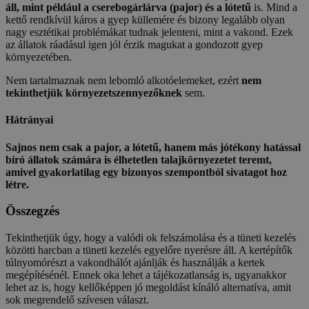
áll, mint például a cserebogárlárva (pajor) és a lótetű
is. Mind a
kettő rendkívül káros a gyep küllemére és bizony legalább olyan
nagy esztétikai problémákat tudnak jelenteni, mint a vakond. Ezek
az állatok ráadásul igen jól érzik magukat a gondozott gyep
környezetében.
Nem tartalmaznak nem lebomló alkotóelemeket, ezért
nem
tekinthetjük környezetszennyezőknek
sem.
Hátrányai
Sajnos nem csak a pajor, a lótetű, hanem más jótékony hatással
bíró állatok számára is élhetetlen talajkörnyezetet teremt,
amivel gyakorlatilag egy bizonyos szempontból sivatagot hoz
létre.
Összegzés
Tekinthetjük úgy, hogy a valódi ok felszámolása és a tüneti kezelés
közötti harcban a tüneti kezelés egyelőre nyerésre áll. A kertépítők
túlnyomórészt a vakondhálót ajánlják és használják a kertek
megépítésénél. Ennek oka lehet a tájékozatlanság is, ugyanakkor
lehet az is, hogy kellőképpen jó megoldást kínáló alternatíva, amit
sok megrendelő szívesen választ.