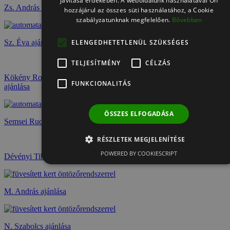
javítása érdekében. A weboldalunk használatával Ön
Zs. András ajánlása
hozzájárul az összes süti használatához, a Cookie
szabályzatunknak megfelelően.
Bővebben
ELENGEDHETETLENÜL SZÜKSÉGES
Sz. Éva ajánlása
TELJESÍTMÉNY
CÉLZÁS
Kökény Roland olimpiai, világ- és Európa-bajnok magyar kajakozó
FUNKCIONALITÁS
ajánlása
ÖSSZES ELFOGADÁSA
Semsei Rudolf ajánlása
RÉSZLETEK MEGJELENÍTÉSE
POWERED BY COOKIESCRIPT
Dévényi Tibi bácsi ajánlása
M. András ajánlása
N. Szabolcs ajánlása