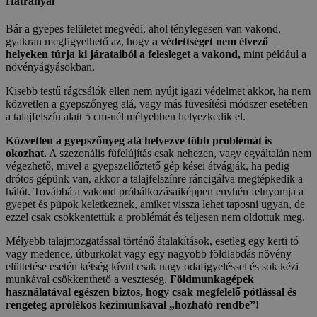
Hátrányai
Bár a gyepes felületet megvédi, ahol ténylegesen van vakond,
gyakran megfigyelhető az, hogy
a védettséget nem élvező
helyeken túrja ki járataiból a felesleget a vakond,
mint például a
növényágyásokban.
Kisebb testű rágcsálók ellen nem nyújt igazi védelmet akkor, ha nem
közvetlen a gyepszőnyeg alá, vagy más füvesítési módszer esetében
a talajfelszín alatt 5 cm-nél mélyebben helyezkedik el.
Közvetlen a gyepszőnyeg alá helyezve több problémát is
okozhat.
A szezonális fűfelújítás csak nehezen, vagy egyáltalán nem
végezhető, mivel a gyepszellőztető gép kései átvágják, ha pedig
drótos gépünk van, akkor a talajfelszínre ráncigálva megtépkedik a
hálót. Továbbá a vakond próbálkozásaiképpen enyhén felnyomja a
gyepet és púpok keletkeznek, amiket vissza lehet taposni ugyan, de
ezzel csak csökkentettük a problémát és teljesen nem oldottuk meg.
Mélyebb talajmozgatással történő átalakítások, esetleg egy kerti tó
vagy medence, útburkolat vagy egy nagyobb földlabdás növény
elültetése esetén kétség kívül csak nagy odafigyeléssel és sok kézi
munkával csökkenthető a veszteség.
Földmunkagépek
használatával egészen biztos, hogy csak megfelelő pótlással és
rengeteg aprólékos kézimunkával „hozható rendbe”!