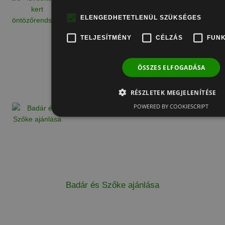
ELENGEDHETETLENÜL SZÜKSÉGES
TELJESÍTMÉNY
CÉLZÁS
FUNK
ÖSSZES ELFOGADÁSA
G. József ajánlása
RÉSZLETEK MEGJELENÍTÉSE
POWERED BY COOKIESCRIPT
Badár és Szőke ajánlása