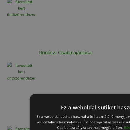
Drinóczi Csaba ajánlása
Ez a weboldal sütiket hasz
Gábor ajánlása
Ez a weboldal sütiket használ a felhasználói élmény ja
weboldalunk használatával Ön hozzájárul az összes süt
Cookie szabályzatunknak megfelelően.
Bő