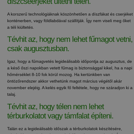
díszcseerjéket ültetni télen.
A korszerű technológiáknak köszönhetően a díszfákat és cserjéket
konténerben, vagy földlabdával szállítják. Így nem viseli meg őket
a téli kiültetés.
Tévhit az, hogy nem lehet fűmagot vetni,
csak augusztusban.
Igaz, hogy a fűmagvetés legideálisabb időpontja az augusztus, de
a késő őszi napokban vetett fűmag is biztonsággal kikel, ha a napi
hőmérséklet 8-10 fok körül mozog. Ha kertünkben van
öntözőrendszer akkor vethetünk magot március végétől akár
november elejéig. A kelés egyik fő feltétele, hogy ne száradjon ki a
talaj.
Tévhit az, hogy télen nem lehet
térburkolatot vagy támfalat építeni.
Talán ez a legideálisabb időszak a térburkolatok készítésére,