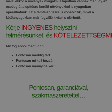
mivel ekkor a növények nyugalmi állapotban vannak már. Így az
esetleg áttelepítésre kerülő növényekkel is nyugodtan
operálhatunk. Ez a támfalépítésre is vonatkozik, mivel a
kötőanyagokban már fagyálló kivitel is elérhető.
Kérje
INGYENES
helyszíni
felmérésünket, és
KÖTELEZETTSÉGM
Mit fog ebből megtudni?
Pontosan meddig tart
Pontosan mi kell hozzá
Pontosan mennyibe kerül
Pontosan, garanciával,
szakmaszeretettel…