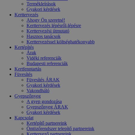
Termékleírások
Gyakori kérdések
Kerttervezés
Ahogy Ön szeretné!
Kerttervezés lépésről-lépésre
Kerttervezési útmutató
Hasznos tanácsok
Kerttervezéssel költséghatékonyabb
Kertépítés
Árak
Vidéki referenciák
Budapesti referenciák
Kertfenntartás
Füvesítés
Füvesítés ÁRAK
Gyakori kérdések
Vakondháló
Gyepszőnyeg
A gyep gondozása
Gyepszőnyeg ÁRAK
Gyakori kérdések
Kapcsolat
Kertépítő partnereink
Öntözőrendszer telepítő partnereink
Kerttervező partnereink