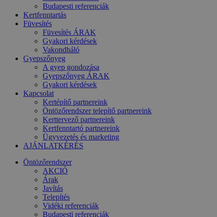
Budapesti referenciák
Kertfenntartás
Füvesítés
Füvesítés ÁRAK
Gyakori kérdések
Vakondháló
Gyepszőnyeg
A gyep gondozása
Gyepszőnyeg ÁRAK
Gyakori kérdések
Kapcsolat
Kertépítő partnereink
Öntözőrendszer telepítő partnereink
Kerttervező partnereink
Kertfenntartó partnereink
Ügyvezetés és marketing
AJÁNLATKÉRÉS
Öntözőrendszer
AKCIÓ
Árak
Javítás
Telepítés
Vidéki referenciák
Budapesti referenciák