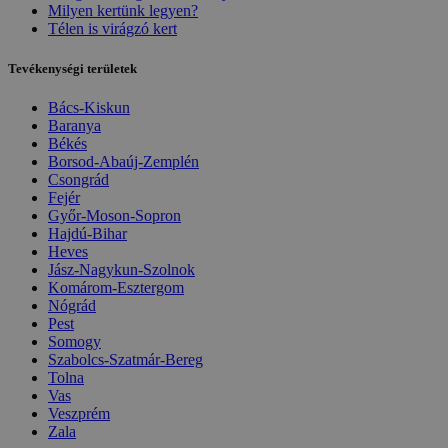
Milyen kertünk legyen?
Télen is virágzó kert
Tevékenységi területek
Bács-Kiskun
Baranya
Békés
Borsod-Abaúj-Zemplén
Csongrád
Fejér
Győr-Moson-Sopron
Hajdú-Bihar
Heves
Jász-Nagykun-Szolnok
Komárom-Esztergom
Nógrád
Pest
Somogy
Szabolcs-Szatmár-Bereg
Tolna
Vas
Veszprém
Zala