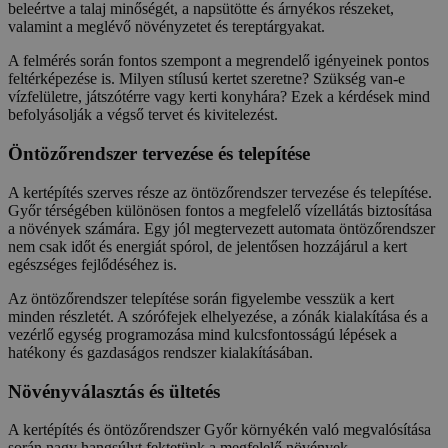
beleértve a talaj minőségét, a napsütötte és árnyékos részeket,
valamint a meglévő növényzetet és tereptárgyakat.
A felmérés során fontos szempont a megrendelő igényeinek pontos
feltérképezése is. Milyen stílusú kertet szeretne? Szükség van-e
vízfelületre, játszótérre vagy kerti konyhára? Ezek a kérdések mind
befolyásolják a végső tervet és kivitelezést.
Öntözőrendszer tervezése és telepítése
A kertépítés szerves része az öntözőrendszer tervezése és telepítése.
Győr térségében különösen fontos a megfelelő vízellátás biztosítása
a növények számára. Egy jól megtervezett automata öntözőrendszer
nem csak időt és energiát spórol, de jelentősen hozzájárul a kert
egészséges fejlődéséhez is.
Az öntözőrendszer telepítése során figyelembe vesszük a kert
minden részletét. A szórófejek elhelyezése, a zónák kialakítása és a
vezérlő egység programozása mind kulcsfontosságú lépések a
hatékony és gazdaságos rendszer kialakításában.
Növényválasztás és ültetés
A kertépítés és öntözőrendszer Győr környékén való megvalósítása
során nagy hangsúlyt fektetünk a megfelelő növények