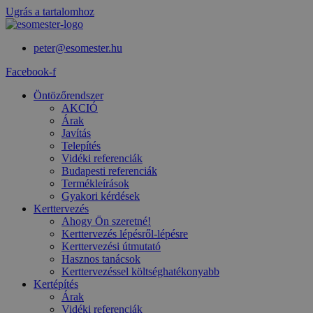
Ugrás a tartalomhoz
peter@esomester.hu
Facebook-f
Öntözőrendszer
AKCIÓ
Árak
Javítás
Telepítés
Vidéki referenciák
Budapesti referenciák
Termékleírások
Gyakori kérdések
Kerttervezés
Ahogy Ön szeretné!
Kerttervezés lépésről-lépésre
Kerttervezési útmutató
Hasznos tanácsok
Kerttervezéssel költséghatékonyabb
Kertépítés
Árak
Vidéki referenciák