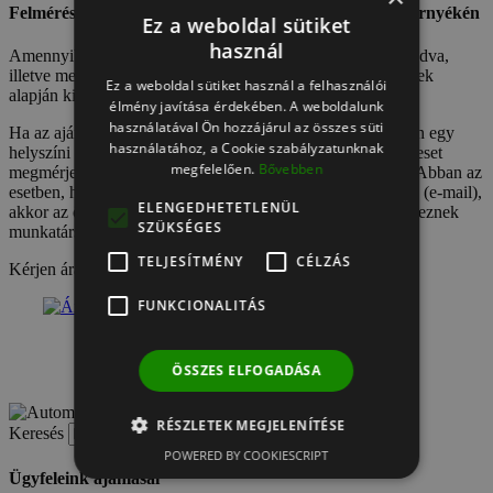
Felmérés Győr, Sopron, Mosonmagyaróvár, Csorna környékén
Ez a weboldal sütiket
használ
Amennyiben lehetséges, akkor a kert alapvető adatait megadva,
illetve mellékelve egy skiccet elküldi szakértőnknek, aki ezek
Ez a weboldal sütiket használ a felhasználói
alapján kiszámítja az előzetes ajánlatot és eljuttatja Önhöz.
élmény javítása érdekében. A weboldalunk
használatával Ön hozzájárul az összes süti
Ha az ajánlat megfelel Önnek, akkor a pontosság érdekében egy
használatához, a Cookie szabályzatunknak
helyszíni felmérésre megy a kolléga, hogy minden szükségeset
megfelelően.
Bővebben
megmérjen és ezen értékek alapján véglegesítse javaslatot. Abban az
esetben, ha ez elnyeri az Ön tetszését és megrendeli írásban (e-mail),
ELENGEDHETETLENÜL
akkor az öntözőrendszer telepítés idejét egyeztetve megegyeznek
SZÜKSÉGES
munkatársunkkal a kezdés dátumában.
TELJESÍTMÉNY
CÉLZÁS
Kérjen árajánlatot most!
FUNKCIONALITÁS
ÖSSZES ELFOGADÁSA
RÉSZLETEK MEGJELENÍTÉSE
Keresés
POWERED BY COOKIESCRIPT
Ügyfeleink ajánlásai