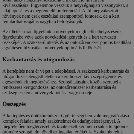
kiválasztására. Figyelembe vesszük a helyi éghajlati viszonyokat, a
talaj típusát és a megrendelő preferenciáit. A jól megválasztott
növények nem csak esztétikai szempontból fontosak, de a kert
fenntarthatóságát is nagyban befolyásolják.
Az ültetés során ügyelünk a növények megfelelő elhelyezésére,
figyelembe véve azok növekedési igényeit és a kert tervezett
összképét. A szakszerű ültetés és az öntözőrendszer pontos beállítása
együttesen biztosítja a növények optimális fejlődését.
Karbantartás és utógondozás
A kertépítés nem ér véget a telepítéssel. A szakszerű karbantartás és
utógondozás elengedhetetlen a kert hosszú távú szépségének és
egészségének megőrzéséhez. Szolgáltatásaink között szerepel a
rendszeres kertgondozás, az öntözőrendszer karbantartása és
szükség esetén a növények pótlása vagy cseréje.
Összegzés
A kertépítés és öntözőrendszer Győr térségében való megvalósítása
komplex feladat, amely szakértelmet és odafigyelést igényel. A
megfelelően megtervezett és kivitelezett kert nem csak a tulajdonos
örömére szolgál, de növeli az ingatlan értékét is. Szakembereink