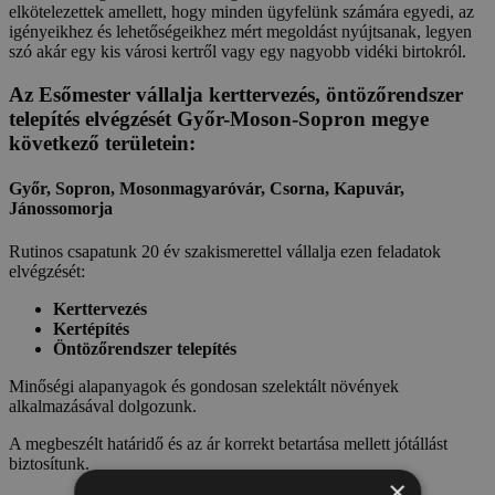
elkötelezettek amellett, hogy minden ügyfelünk számára egyedi, az
igényeikhez és lehetőségeikhez mért megoldást nyújtsanak, legyen
szó akár egy kis városi kertről vagy egy nagyobb vidéki birtokról.
Az Esőmester vállalja kerttervezés, öntözőrendszer
telepítés elvégzését Győr-Moson-Sopron megye
következő területein:
Győr, Sopron, Mosonmagyaróvár, Csorna, Kapuvár,
Jánossomorja
Rutinos csapatunk 20 év szakismerettel vállalja ezen feladatok
elvégzését:
Kerttervezés
Kertépítés
Öntözőrendszer telepítés
Minőségi alapanyagok és gondosan szelektált növények
alkalmazásával dolgozunk.
A megbeszélt határidő és az ár korrekt betartása mellett jótállást
biztosítunk.
×