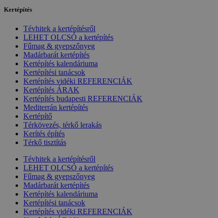
Kertépítés
Tévhitek a kertépítésről
LEHET OLCSÓ a kertépítés
Fűmag & gyepszőnyeg
Madárbarát kertépítés
Kertépítés kalendáriuma
Kertépítési tanácsok
Kertépítés vidéki REFERENCIÁK
Kertépítés ÁRAK
Kertépítés budapesti REFERENCIÁK
Mediterrán kertépítés
Kertépítő
Térkövezés, térkő lerakás
Kerítés építés
Térkő tisztítás
Tévhitek a kertépítésről
LEHET OLCSÓ a kertépítés
Fűmag & gyepszőnyeg
Madárbarát kertépítés
Kertépítés kalendáriuma
Kertépítési tanácsok
Kertépítés vidéki REFERENCIÁK