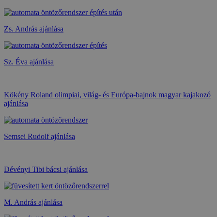
Zs. András ajánlása
Sz. Éva ajánlása
Kökény Roland olimpiai, világ- és Európa-bajnok magyar kajakozó
ajánlása
Semsei Rudolf ajánlása
Dévényi Tibi bácsi ajánlása
M. András ajánlása