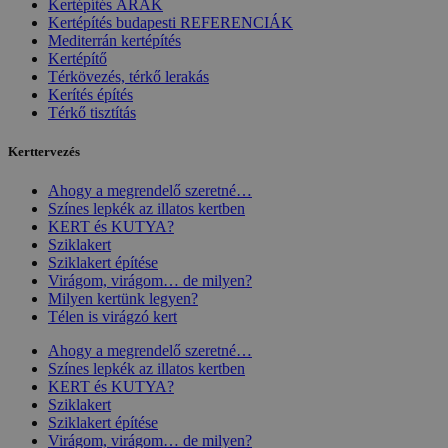
Kertépítés ÁRAK
Kertépítés budapesti REFERENCIÁK
Mediterrán kertépítés
Kertépítő
Térkövezés, térkő lerakás
Kerítés építés
Térkő tisztítás
Kerttervezés
Ahogy a megrendelő szeretné…
Színes lepkék az illatos kertben
KERT és KUTYA?
Sziklakert
Sziklakert építése
Virágom, virágom… de milyen?
Milyen kertünk legyen?
Télen is virágzó kert
Ahogy a megrendelő szeretné…
Színes lepkék az illatos kertben
KERT és KUTYA?
Sziklakert
Sziklakert építése
Virágom, virágom… de milyen?