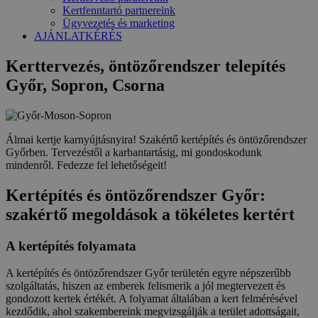
Kertfenntartó partnereink
Ügyvezetés és marketing
AJÁNLATKÉRÉS
Kerttervezés, öntözőrendszer telepítés
Győr, Sopron, Csorna
Álmai kertje karnyújtásnyira! Szakértő kertépítés és öntözőrendszer
Győrben. Tervezéstől a karbantartásig, mi gondoskodunk
mindenről. Fedezze fel lehetőségeit!
Kertépítés és öntözőrendszer Győr:
szakértő megoldások a tökéletes kertért
A kertépítés folyamata
A kertépítés és öntözőrendszer Győr területén egyre népszerűbb
szolgáltatás, hiszen az emberek felismerik a jól megtervezett és
gondozott kertek értékét. A folyamat általában a kert felmérésével
kezdődik, ahol szakembereink megvizsgálják a terület adottságait,