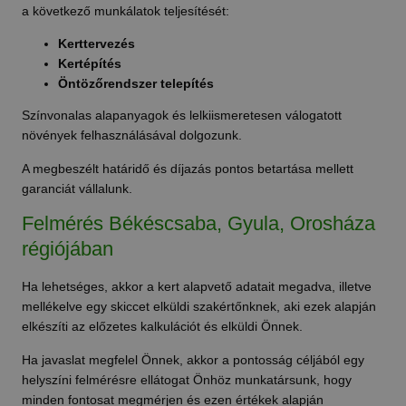
a következő munkálatok teljesítését:
Kerttervezés
Kertépítés
Öntözőrendszer telepítés
Színvonalas alapanyagok és lelkiismeretesen válogatott
növények felhasználásával dolgozunk.
A megbeszélt határidő és díjazás pontos betartása mellett
garanciát vállalunk.
Felmérés Békéscsaba, Gyula, Orosháza
régiójában
Ha lehetséges, akkor a kert alapvető adatait megadva, illetve
mellékelve egy skiccet elküldi szakértőnknek, aki ezek alapján
elkészíti az előzetes kalkulációt és elküldi Önnek.
Ha javaslat megfelel Önnek, akkor a pontosság céljából egy
helyszíni felmérésre ellátogat Önhöz munkatársunk, hogy
minden fontosat megmérjen és ezen értékek alapján