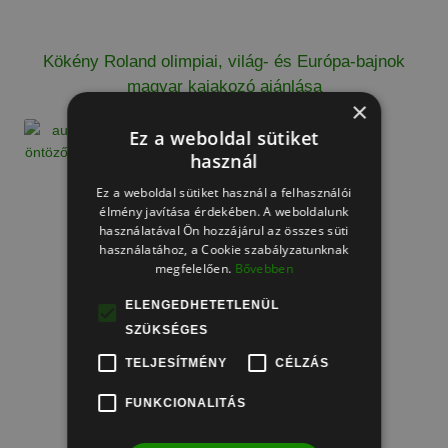
Kökény Roland olimpiai, világ- és Európa-bajnok
magyar kajakozó ajánlása
×
Ez a weboldal sütiket
használ
Ez a weboldal sütiket használ a felhasználói
élmény javítása érdekében. A weboldalunk
használatával Ön hozzájárul az összes süti
használatához, a Cookie szabályzatunknak
megfelelően.
Bővebben
Semsei Rudolf ajánlása
ELENGEDHETETLENÜL
SZÜKSÉGES
TELJESÍTMÉNY
CÉLZÁS
FUNKCIONALITÁS
Dévényi Tibi bácsi ajánlása