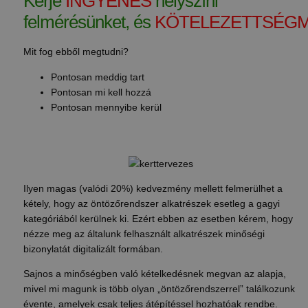
Kérje
INGYENES
helyszíni
felmérésünket, és
KÖTELEZETTSÉG
Mit fog ebből megtudni?
Pontosan meddig tart
Pontosan mi kell hozzá
Pontosan mennyibe kerül
Ilyen magas (valódi 20%) kedvezmény mellett felmerülhet a
kétely, hogy az öntözőrendszer alkatrészek esetleg a gagyi
kategóriából kerülnek ki. Ezért ebben az esetben kérem, hogy
nézze meg az általunk felhasznált alkatrészek minőségi
bizonylatát digitalizált formában.
Sajnos a minőségben való kételkedésnek megvan az alapja,
mivel mi magunk is több olyan „öntözőrendszerrel” találkozunk
évente, amelyek csak teljes átépítéssel hozhatóak rendbe.