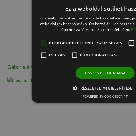
Ez a weboldal sütiket has
Ez a weboldal sütiket használ a felhasználói élmény j
weboldalunk használatával Ön hozzájárul az összes sü
Cookie szabályzatunknak megfelelően.
Bő
ELENGEDHETETLENÜL SZÜKSÉGES
CÉLZÁS
FUNKCIONALITÁS
Gábor ajánlása
ÖSSZES ELFOGADÁSA
RÉSZLETEK MEGJELENÍTÉSE
POWERED BY COOKIESCRIPT