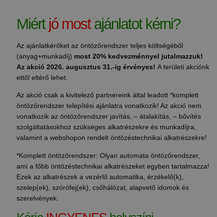
Miért
jó most
ajánlatot kérni?
Az ajánlatkérőket az öntözőrendszer teljes költségéből
(anyag+munkadíj)
most 20% kedvezménnyel jutalmazzuk!
Az akció 2026. augusztus 31.-ig érvényes!
A területi akciónk
ettől eltérő lehet.
Az akció csak a kivitelező partnereink által leadott *komplett
öntözőrendszer telepítési ajánlatra vonatkozik! Az akció nem
vonatkozik az öntözőrendszer javítás, – átalakítás, – bővítés
szolgáltatásokhoz szükséges alkatrészekre és munkadíjra,
valamint a webshopon rendelt öntözéstechnikai alkatrészekre!
*Komplett öntözőrendszer: Olyan automata öntözőrendszer,
ami a főbb öntözéstechnikai alkatrészeket egyben tartalmazza!
Ezek az alkatrészek a vezérlő automatika, érzékelő(k),
szelep(ek), szórófej(ek), csőhálózat, alapvető idomok és
szerelvények.