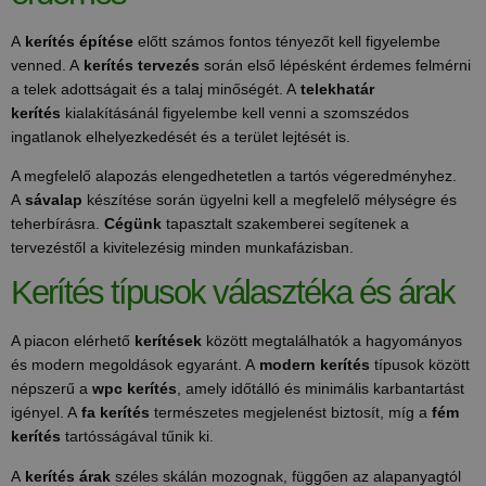
A
kerítés építése
előtt számos fontos tényezőt kell figyelembe
venned. A
kerítés tervezés
során első lépésként érdemes felmérni
a telek adottságait és a talaj minőségét. A
telekhatár
kerítés
kialakításánál figyelembe kell venni a szomszédos
ingatlanok elhelyezkedését és a terület lejtését is.
A megfelelő alapozás elengedhetetlen a tartós végeredményhez.
A
sávalap
készítése során ügyelni kell a megfelelő mélységre és
teherbírásra.
Cégünk
tapasztalt szakemberei segítenek a
tervezéstől a kivitelezésig minden munkafázisban.
Kerítés típusok választéka és árak
A piacon elérhető
kerítések
között megtalálhatók a hagyományos
és modern megoldások egyaránt. A
modern kerítés
típusok között
népszerű a
wpc kerítés
, amely időtálló és minimális karbantartást
igényel. A
fa kerítés
természetes megjelenést biztosít, míg a
fém
kerítés
tartósságával tűnik ki.
A
kerítés árak
széles skálán mozognak, függően az alapanyagtól