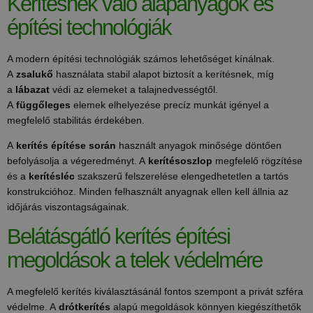
Kerítésnek való alapanyagok és
építési technológiák
A modern építési technológiák számos lehetőséget kínálnak.
A
zsalukő
használata stabil alapot biztosít a kerítésnek, míg
a
lábazat
védi az elemeket a talajnedvességtől.
A
függőleges
elemek elhelyezése precíz munkát igényel a
megfelelő stabilitás érdekében.
A
kerítés építése során
használt anyagok minősége döntően
befolyásolja a végeredményt. A
kerítésoszlop
megfelelő rögzítése
és a
kerítésléc
szakszerű felszerelése elengedhetetlen a tartós
konstrukcióhoz. Minden felhasznált anyagnak ellen kell állnia az
időjárás viszontagságainak.
Belátásgátló kerítés építési
megoldások a telek védelmére
A megfelelő kerítés kiválasztásánál fontos szempont a privát szféra
védelme. A
drótkerítés
alapú megoldások könnyen kiegészíthetők