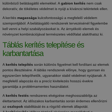
különböző belátásgátló elemekkel. A
gabion kerítés
nem csak
dekoratív, de tökéletes védelmet is nyújt a kíváncsi tekintetek ellen.
A kerítés
magassága
kulcsfontosságú a megfelelő védelem
szempontjából. A belátásgátló rendszerek tervezésénél figyelembe
kell venni a helyi szabályozásokat is. Az árnyékoló elemek és
növényzet kombinációjával természetes védőfalat alakíthatsz ki.
Táblás kerítés telepítése és
karbantartása
A
kerítés telepítés
során különös figyelmet kell fordítani az elemek
pontos illesztésére. A táblás rendszerek előnye, hogy gyorsan és
egyszerűen telepíthetők, ugyanakkor stabil védelmet nyújtanak. A
megfelelő alapozás és a precíz kivitelezés hosszú évekre
garantálja a problémamentes használatot.
A
kerítés festés
rendszeres elvégzése meghosszabbítja az
élettartamot. Az időszakos karbantartás során érdemes ellenőrizni
az
oszlopok
stabilitását és a rögzítő elemek állapotát.
A
kerítésjavítás
időben történő elvégzése megelőzheti a