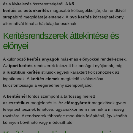
és a kivitelezés összetettségétől. A
kő
kerítés
és
betonkerítés
magasabb költségekkel jár, de rendkívül
strapabíró megoldást jelentenek. A
pvc kerítés
költséghatékony
alternatívát kínál a háztulajdonosoknak.
Kerítésrendszerek áttekintése és
előnyei
A különböző
kerítés anyagok
más-más előnyökkel rendelkeznek.
Az
ipari kerítés
rendszerek fokozott biztonságot nyújtanak, míg
a
rusztikus kerítés
stílusok egyedi karaktert kölcsönöznek az
ingatlannak. A
kerítés elemek
megfelelő kiválasztása
kulcsfontosságú a végeredmény szempontjából.
A
kerítésnél
fontos szempont a tartósság mellett
az
esztétikus
megjelenés is. Az
előregyártott
megoldások gyors
telepítést tesznek lehetővé, ugyanakkor nem mennek a minőség
rovására. A rendszerek többsége moduláris felépítésű, így később
könnyen bővíthető vagy módosítható.