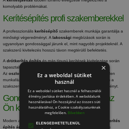
komolyabb problémákat.
Kerítésépítés profi szakemberekkel
A professzionális
kerítésépítő
szakemberek munkája garantálja a
minőségi végeredményt. A
lakossági
megbízások során is
ugyanolyan gondossággal járunk el, mint nagyobb projekteknél. A
szakszerű kivitelezés hosszú távon megtérülő befektetés.
A
drótkerítés építés
és más típusú kerítések kivitelezése során
×
tapasztalt szakembereink precíz munkát végeznek.
Az
oszlop
elhelyezésétől kezdve a végső simításokig minden
Ez a weboldal sütiket
munkafázist gondosan ellenőrzünk. A minőségi anyagok és a
használ
szakszerű kivitelezés együttesen biztosítják a tartós eredményt.
Ez a weboldal sütiket használ a felhasználói
Gondozásmentes kerítéseink az
élmény javítása érdekében. A weboldalunk
használatával Ön hozzájárul az összes süti
Ön kényelméért
használatához, a Cookie szabályzatunknak
megfelelően.
Bővebben
Modern anyagaink minimális karbantartást igényelnek. A
kerítés
ELENGEDHETETLENÜL
építés árak
meghatározásánál figyelembe vesszük a teljes