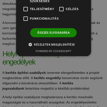
SZÜKSÉGES
életciklus során felmerülő költségeket. A gondozásmentes
megoldások hosszú távon költséghatékonyabbak lehetnek a
TELJESÍTMÉNY
CÉLZÁS
hagyományos kerítéseknél.
FUNKCIONALITÁS
A korszerű anyagok ellenállnak az időjárás viszontagságainak és
nem igényelnek rendszeres felületkezelést. Az UV-álló és
ÖSSZES ELFOGADÁSA
korrózióálló anyagok használatával minimálisra csökkenthető a
karbantartási igény. A megfelelően kivitelezett kerítés évekig
megőrzi esztétikus megjelenését.
RÉSZLETEK MEGJELENÍTÉSE
POWERED BY COOKIESCRIPT
Helyi építési szabályok és
engedélyek
A
kerítés építési szabályok
ismerete elengedhetetlen a projekt
megkezdése előtt. A
kerítés engedély
beszerzése során segítünk
eligazodni a bürokrácia útvesztőiben. A
kerítés
jogszabályok
betartása megelőzi a későbbi problémákat.
A helyi építési szabályzat meghatározza a kerítés maximális
magasságát és a használható anyagokat. Az engedélyeztetési