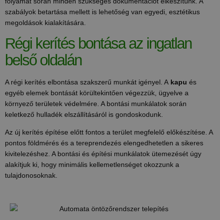
folyamat során minden szükséges dokumentációt elkészítünk. A
szabályok betartása mellett is lehetőség van egyedi, esztétikus
megoldások kialakítására.
Régi kerítés bontása az ingatlan
belső oldalán
A régi kerítés elbontása szakszerű munkát igényel. A
kapu
és
egyéb elemek bontását körültekintően végezzük, ügyelve a
környező területek védelmére. A bontási munkálatok során
keletkező hulladék elszállításáról is gondoskodunk.
Az új kerítés építése előtt fontos a terület megfelelő előkészítése. A
pontos földmérés és a tereprendezés elengedhetetlen a sikeres
kivitelezéshez. A bontási és építési munkálatok ütemezését úgy
alakítjuk ki, hogy minimális kellemetlenséget okozzunk a
tulajdonosoknak.