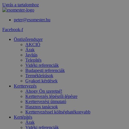
Ugrás a tartalomhoz
peter@esomester.hu
Facebook-f
Öntözőrendszer
AKCIÓ
Árak
Javítás
Telepítés
Vidéki referenciák
Budapesti referenciák
Termékleírások
Gyakori kérdések
Kerttervezés
Ahogy Ön szeretné!
Kerttervezés lépésről-lépésre
Kerttervezési útmutató
Hasznos tanácsok
Kerttervezéssel költséghatékonyabb
Kertépítés
Árak
Vidéki referenciák