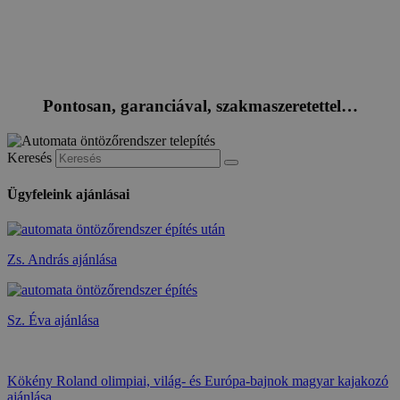
Pontosan, garanciával, szakmaszeretettel…
Keresés
Ügyfeleink ajánlásai
Zs. András ajánlása
Sz. Éva ajánlása
Kökény Roland olimpiai, világ- és Európa-bajnok magyar kajakozó
ajánlása