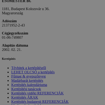
ESŐMESTER Bt.
1181, Budapest Kolozsvár u 36.
Magyarország
Adószám
21371952-2-43
Cégjegyzékszám
01-06-749807
Alapítás dátuma
2002. 02. 21.
Kertépítés
Tévhitek a kertépítésről
LEHET OLCSÓ a kertépítés
Fűmag & gyepszőnyeg
Madárbarát kertépítés
Kertépítés kalendáriuma
Kertépítési tanácsok
Kertépítés vidéki REFERENCIÁK
Kertépítés ÁRAK
Kertépítés budapesti REFERENCIÁK