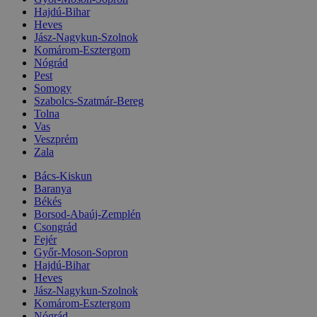
Hajdú-Bihar
Heves
Jász-Nagykun-Szolnok
Komárom-Esztergom
Nógrád
Pest
Somogy
Szabolcs-Szatmár-Bereg
Tolna
Vas
Veszprém
Zala
Bács-Kiskun
Baranya
Békés
Borsod-Abaúj-Zemplén
Csongrád
Fejér
Győr-Moson-Sopron
Hajdú-Bihar
Heves
Jász-Nagykun-Szolnok
Komárom-Esztergom
Nógrád