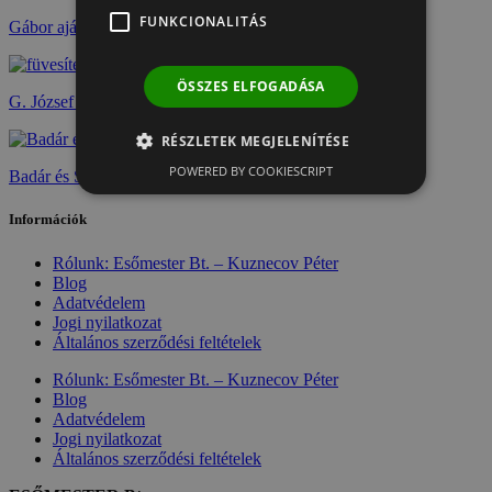
FUNKCIONALITÁS
Gábor ajánlása
ÖSSZES ELFOGADÁSA
G. József ajánlása
RÉSZLETEK MEGJELENÍTÉSE
POWERED BY COOKIESCRIPT
Badár és Szőke ajánlása
Információk
Rólunk: Esőmester Bt. – Kuznecov Péter
Blog
Adatvédelem
Jogi nyilatkozat
Általános szerződési feltételek
Rólunk: Esőmester Bt. – Kuznecov Péter
Blog
Adatvédelem
Jogi nyilatkozat
Általános szerződési feltételek