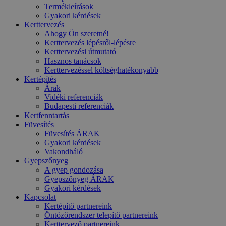
Termékleírások
Gyakori kérdések
Kerttervezés
Ahogy Ön szeretné!
Kerttervezés lépésről-lépésre
Kerttervezési útmutató
Hasznos tanácsok
Kerttervezéssel költséghatékonyabb
Kertépítés
Árak
Vidéki referenciák
Budapesti referenciák
Kertfenntartás
Füvesítés
Füvesítés ÁRAK
Gyakori kérdések
Vakondháló
Gyepszőnyeg
A gyep gondozása
Gyepszőnyeg ÁRAK
Gyakori kérdések
Kapcsolat
Kertépítő partnereink
Öntözőrendszer telepítő partnereink
Kerttervező partnereink