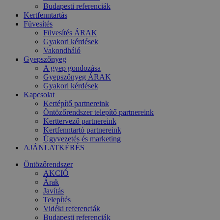
Budapesti referenciák
Kertfenntartás
Füvesítés
Füvesítés ÁRAK
Gyakori kérdések
Vakondháló
Gyepszőnyeg
A gyep gondozása
Gyepszőnyeg ÁRAK
Gyakori kérdések
Kapcsolat
Kertépítő partnereink
Öntözőrendszer telepítő partnereink
Kerttervező partnereink
Kertfenntartó partnereink
Ügyvezetés és marketing
AJÁNLATKÉRÉS
Öntözőrendszer
AKCIÓ
Árak
Javítás
Telepítés
Vidéki referenciák
Budapesti referenciák