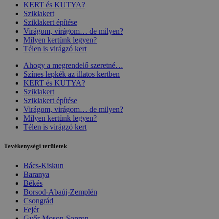
KERT és KUTYA?
Sziklakert
Sziklakert építése
Virágom, virágom… de milyen?
Milyen kertünk legyen?
Télen is virágzó kert
Ahogy a megrendelő szeretné…
Színes lepkék az illatos kertben
KERT és KUTYA?
Sziklakert
Sziklakert építése
Virágom, virágom… de milyen?
Milyen kertünk legyen?
Télen is virágzó kert
Tevékenységi területek
Bács-Kiskun
Baranya
Békés
Borsod-Abaúj-Zemplén
Csongrád
Fejér
Győr-Moson-Sopron