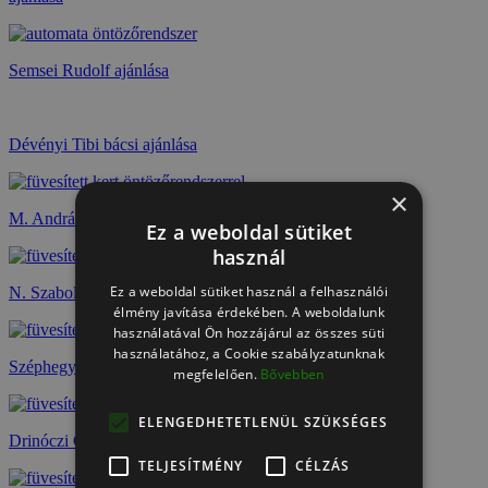
Semsei Rudolf ajánlása
Dévényi Tibi bácsi ajánlása
×
M. András ajánlása
Ez a weboldal sütiket
használ
Ez a weboldal sütiket használ a felhasználói
N. Szabolcs ajánlása
élmény javítása érdekében. A weboldalunk
használatával Ön hozzájárul az összes süti
használatához, a Cookie szabályzatunknak
Széphegyi Szabolcs ajánlása
megfelelően.
Bővebben
ELENGEDHETETLENÜL SZÜKSÉGES
Drinóczi Csaba ajánlása
TELJESÍTMÉNY
CÉLZÁS