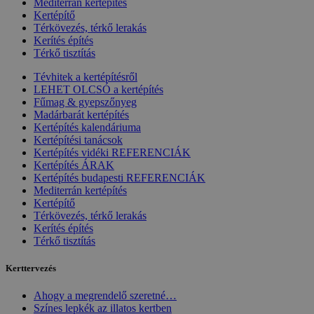
Mediterrán kertépítés
Kertépítő
Térkövezés, térkő lerakás
Kerítés építés
Térkő tisztítás
Tévhitek a kertépítésről
LEHET OLCSÓ a kertépítés
Fűmag & gyepszőnyeg
Madárbarát kertépítés
Kertépítés kalendáriuma
Kertépítési tanácsok
Kertépítés vidéki REFERENCIÁK
Kertépítés ÁRAK
Kertépítés budapesti REFERENCIÁK
Mediterrán kertépítés
Kertépítő
Térkövezés, térkő lerakás
Kerítés építés
Térkő tisztítás
Kerttervezés
Ahogy a megrendelő szeretné…
Színes lepkék az illatos kertben