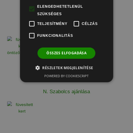
ELENGEDHETETLENÜL
SZÜKSÉGES
TELJESÍTMÉNY
CÉLZÁS
M. András ajánlása
FUNKCIONALITÁS
ÖSSZES ELFOGADÁSA
RÉSZLETEK MEGJELENÍTÉSE
POWERED BY COOKIESCRIPT
N. Szabolcs ajánlása