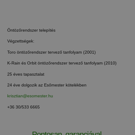
Öntözőrendszer telepítés
Végzettségek:
Toro öntözőrendszer tervező tanfolyam (2001)
K-Rain és Orbit öntözőrendszer tervező tanfolyam (2010)
25 éves tapasztalat
24 éve dolgozik az Esőmester kötelékben
krisztian@esomester.hu
+36 30/533 6665
Pontosan, garanciával,