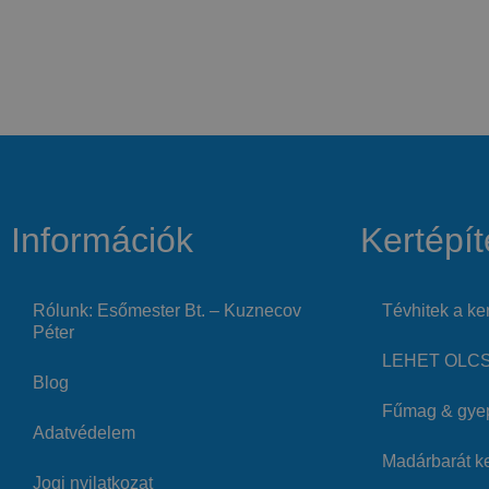
Információk
Kertépít
Rólunk: Esőmester Bt. – Kuznecov
Tévhitek a ker
Péter
LEHET OLCSÓ
Blog
Fűmag & gye
Adatvédelem
Madárbarát ke
Jogi nyilatkozat