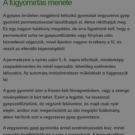
A fűgyomirtás menete
A gyepes területen megjelenő kétszikű gyomokat vegyszeres gyep
gyomirtó permetezésessel távolíthatjuk el, illetve ritkíthatjuk meg.
Ez egy nagyon hatékony megoldás, de arra figyelnünk kell, hogy a
permetezést soha ne gyepszellőztetés vagy fűnyírás után
közvetlenül végezzük, mivel ilyenkor nagyon érzékeny a fű, és
veszít az ellenálló képességéből.
A permetezést a nyírás utáni 5.-6. napra időzítsük, mindenképp
csapadékmentes és minél naposabb, lehetőleg szélmentes
időszakra. Az automata öntözőrendszer működését is függesszük
fel.
A gyep gyomirtó szer a frissen kelt fűmagvetésben, vagy a zsenge
növényekben is kárt tehet. Ezért a legjobb, ha tavasszal
gyepszellőztetünk, és végzünk felülvetést, és majd csak nyár
elején, amikor már megerősödött az idei megújító fűállomány,
akkor kerítünk sort a vegyszeres gyep gyomirtásra.
A vegyszeres gyep gyomirtás annál eredményesebb lesz, minél
nagyobb levélfelületét éri a szer a gyomoknak. A leggyakrabban