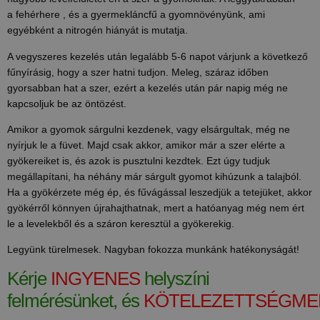
a fehérhere , és a gyermekláncfű a gyomnövényünk, ami
egyébként a nitrogén hiányát is mutatja.
A vegyszeres kezelés után legalább 5-6 napot várjunk a következő
fűnyírásig, hogy a szer hatni tudjon. Meleg, száraz időben
gyorsabban hat a szer, ezért a kezelés után pár napig még ne
kapcsoljuk be az öntözést.
Amikor a gyomok sárgulni kezdenek, vagy elsárgultak, még ne
nyírjuk le a füvet. Majd csak akkor, amikor már a szer elérte a
gyökereiket is, és azok is pusztulni kezdtek. Ezt úgy tudjuk
megállapítani, ha néhány már sárgult gyomot kihúzunk a talajból.
Ha a gyökérzete még ép, és fűvágással leszedjük a tetejüket, akkor
gyökérről könnyen újrahajthatnak, mert a hatóanyag még nem ért
le a levelekből és a száron keresztül a gyökerekig.
Legyünk türelmesek. Nagyban fokozza munkánk hatékonyságát!
Kérje
INGYENES
helyszíni
felmérésünket, és
KÖTELEZETTSÉGME