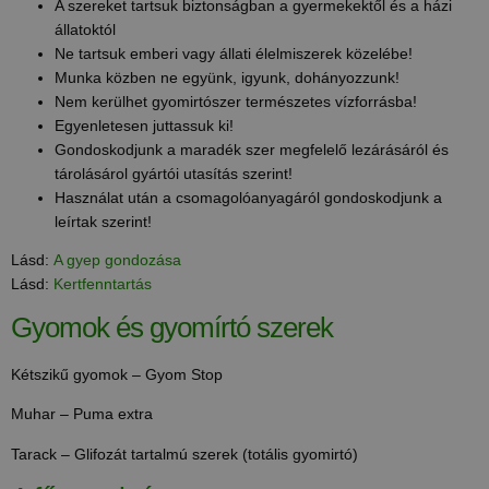
A szereket tartsuk biztonságban a gyermekektől és a házi
állatoktól
Ne tartsuk emberi vagy állati élelmiszerek közelébe!
Munka közben ne együnk, igyunk, dohányozzunk!
Nem kerülhet gyomirtószer természetes vízforrásba!
Egyenletesen juttassuk ki!
Gondoskodjunk a maradék szer megfelelő lezárásáról és
tárolásárol gyártói utasítás szerint!
Használat után a csomagolóanyagáról gondoskodjunk a
leírtak szerint!
Lásd:
A gyep gondozása
Lásd:
Kertfenntartás
Gyomok és gyomírtó szerek
Kétszikű gyomok – Gyom Stop
Muhar – Puma extra
Tarack – Glifozát tartalmú szerek (totális gyomirtó)