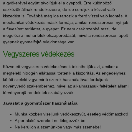
a gyökerével együtt távolítjuk el a gyepből. Erre különböző
eszközök állnak rendelkezésre, de ide soroljuk a kézzel való
kiszedést is. Továbbá még ide tartozik a forró vízzel való leöntés. A
mechanikai védekezés másik formája, amikor rendszeresen nyírjuk
a füvesített területet, a gyepet. Ez nem csak szebbé teszi, de
megelőzi a muharfélék elszaporodását, mivel a rendszeresen ápolt
gyepnek gyomelfojtó tulajdonsága van.
Vegyszeres védekezés
Közvetett vegyszeres védekezésnek tekinthetjük azt, amikor a
megfelelő nitrogén ellátással történik a kiszorítás. Az engedélyhez
kötött szelektív gyomirtó szerek használatával forduljunk
növényvédő szakemberhez, mivel az alkalmazásuk feltételeit állami
törvényerejű rendeletek szabályozzák.
Javaslat a gyomirtószer használatára
Munka közben viseljünk védőkesztyűt, esetleg védőmaszkot!
A por alakú szereket ne lélegezzük be!
Ne kerüljön a szemünkbe vagy más szemébe!