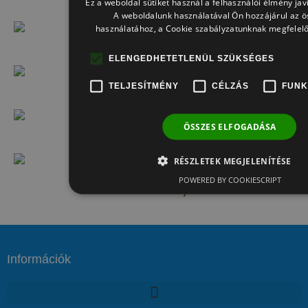
Ez a weboldal sütiket használ a felhasználói élmény ja
Széphegyi Szabolcs ajánlása
A weboldalunk használatával Ön hozzájárul az ö
használatához, a Cookie szabályzatunknak megfelel
Drinóczi Csaba ajánlása
ELENGEDHETETLENÜL SZÜKSÉGES
TELJESÍTMÉNY
CÉLZÁS
FUNK
Gábor ajánlása
ÖSSZES ELFOGADÁSA
G. József ajánlása
RÉSZLETEK MEGJELENÍTÉSE
POWERED BY COOKIESCRIPT
Badár és Szőke ajánlása
Információk