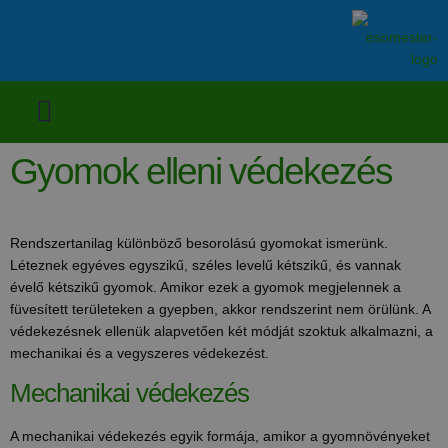
Gyomok elleni védekezés
Rendszertanilag különböző besorolású gyomokat ismerünk.
Léteznek egyéves egyszikű, széles levelű kétszikű, és vannak
évelő kétszikű gyomok. Amikor ezek a gyomok megjelennek a
füvesített területeken a gyepben, akkor rendszerint nem örülünk. A
védekezésnek ellenük alapvetően két módját szoktuk alkalmazni, a
mechanikai és a vegyszeres védekezést.
Mechanikai védekezés
A mechanikai védekezés egyik formája, amikor a gyomnövényeket