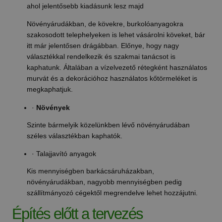
ahol jelentősebb kiadásunk lesz majd
Növényárudákban, de kövekre, burkolóanyagokra
szakosodott telephelyeken is lehet vásárolni köveket, bár
itt már jelentősen drágábban. Előnye, hogy nagy
választékkal rendelkezik és szakmai tanácsot is
kaphatunk. Általában a vízelvezető rétegként használatos
murvát és a dekorációhoz használatos kőtörmeléket is
megkaphatjuk.
·
Növények
Szinte bármelyik közelünkben lévő növényárudában
széles választékban kaphatók.
· Talajjavító anyagok
Kis mennyiségben barkácsáruházakban,
növényárudákban, nagyobb mennyiségben pedig
szállítmányozó cégektől megrendelve lehet hozzájutni.
Építés előtt a tervezés