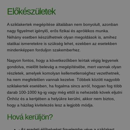
Előkészületek
A sziklakertek megépítése általában nem bonyolult, azonban
nagy figyelmet igénylő, erős fizikai és aprólékos munka.
Néhány esetben készülhetnek olyan megoldások is, amihez
statikai ismeretekre is szükség lehet, ezekben az esetekben
mindenképpen forduljon szakemberhez.
Nagyon fontos, hogy a következőkben leírtak végig legyenek
gondolva, mielőtt belevág a megépítésébe, mert vannak olyan
részletek, amelyek komolyan kellemetlenséghez vezethetnek,
ha nem megfelelően vannak kezelve. Többek között nagyobb
sziklakertek esetében, ha fogalma sincs arról, hogyan fog több
darab 100-1000 kg-ig vagy még ettől is nehezebb kövek eljutni
Önhöz és a kertjében a helyükre kerülni, akkor nem biztos,
hogy a házilag kivitelezés lesz a legjobb módja.
Hová kerüljön?
· Az eredeti élőhelyeket figyelembe véve a sziklakert