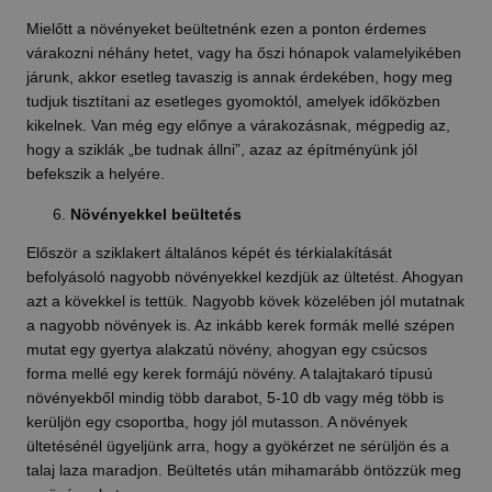
Mielőtt a növényeket beültetnénk ezen a ponton érdemes
várakozni néhány hetet, vagy ha őszi hónapok valamelyikében
járunk, akkor esetleg tavaszig is annak érdekében, hogy meg
tudjuk tisztítani az esetleges gyomoktól, amelyek időközben
kikelnek. Van még egy előnye a várakozásnak, mégpedig az,
hogy a sziklák „be tudnak állni”, azaz az építményünk jól
befekszik a helyére.
Növényekkel beültetés
Először a sziklakert általános képét és térkialakítását
befolyásoló nagyobb növényekkel kezdjük az ültetést. Ahogyan
azt a kövekkel is tettük. Nagyobb kövek közelében jól mutatnak
a nagyobb növények is. Az inkább kerek formák mellé szépen
mutat egy gyertya alakzatú növény, ahogyan egy csúcsos
forma mellé egy kerek formájú növény. A talajtakaró típusú
növényekből mindig több darabot, 5-10 db vagy még több is
kerüljön egy csoportba, hogy jól mutasson. A növények
ültetésénél ügyeljünk arra, hogy a gyökérzet ne sérüljön és a
talaj laza maradjon. Beültetés után mihamarább öntözzük meg