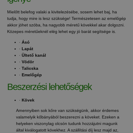
Mielőtt belefog valaki a kivitelezésébe, sosem lehet baj, ha
tudja, hogy mire is lesz szüksége! Természetesen az emelőgép
akkor jöhet szóba, ha nagyobb méretű kövekkel akar dolgozni.
Közepes méretűeknél elég lehet egy jó barát segítsége is.
·
Ásó
·
Lapát
·
Ültető kanál
·
Vödör
·
Talicska
·
Emelőgép
Beszerzési lehetőségek
·
Kövek
Amennyiben sok kőre van szükségünk, akkor érdemes
valamelyik kőbányából beszerezni a köveket. Ezeken a
helyeken viszonylag olcsón tudunk hozzájutni magunk
által kiválogatott kövekhez. A szállítási díj lesz majd az,