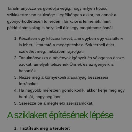
Tanulmányozza és gondolja végig, hogy milyen típusú
sziklakertre van szüksége. Legfőképpen akkor, ha annak a
gyönyörködtetésen túl érdemi funkciói is lennének, mint
például statikailag is helyt kell állni egy megtámasztásnál.
Készítsen egy kitűzési tervet, ami egyben egy vázlatterv
is lehet. Útmutató a megépítéshez. Sok térbeli ötlet
születhet meg, miközben rajzolgat!
Tanulmányozza a növények igényeit és válogassa össze
azokat, amelyek tetszenek Önnek és az igényeik is
hasonlók.
Nézze meg a környékbeli alapanyag beszerzési
forrásokat.
Ha nagyobb méretben gondolkodik, akkor kérje meg egy
barátját, hogy segítsen.
Szerezze be a megfelelő szerszámokat.
A sziklakert építésének lépése
Tisztítsuk meg a területet