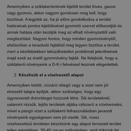
Amennyiben a sziklakertünknek kijelölt terület füves, gazos
vagy gyomos, akkor nagyon gondosan meg kell, hogy
tisztítsuk. A legjobb az, ha jó előre gondolkodva a terület
határainak pontos kijelölésével gyomirtó szerrel előkezeljük és
annak hatása után kezdjük meg az elhalt növényzettől való
megtisztítást. Nagyon fontos, hogy minden gyomnövénytől,
elsősorban a tarackoló fajtáktól meg legyen tisztítva a terület,
mert a későbbiekben leküzdhetetlen problémát jelenthetnek
majd ezek az évelő gyomnövény fajták. Ne felejtsük, hogy a
sziklakerti növényeink a D-K-i fekvéssel lesznek elégedettek.
Készítsük el a vízelvezető alapot
Amennyiben kötött, vízzáró rétegű vagy a vizet nem jól
elvezető talajra építjük, akkor szükséges, hogy egy
úgynevezett drénréteget hozzunk létre. Sík területeknél,
valamint rézsűk, lejtős területek aljába célszerű a vízelvezetés,
mivel a pangó vizet a sziklakerti felhasználásban javasolt
növényeink egységesen nem jól viselik. Sík, rossz
vízelvezetésű területen készítsünk egy alapot tervezett terület
teljes méretében, 30-40 cm-es mélységben, amit töltsünk fel