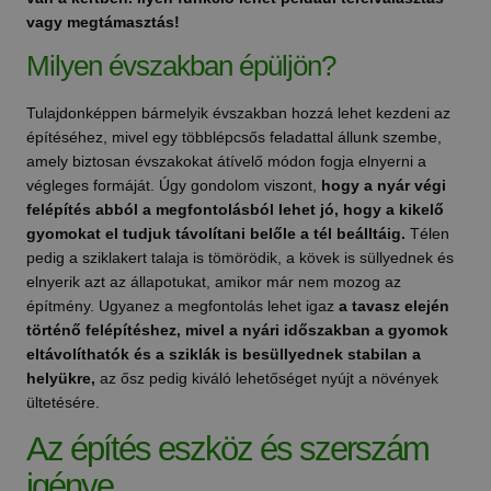
vagy megtámasztás!
Milyen évszakban épüljön?
Tulajdonképpen bármelyik évszakban hozzá lehet kezdeni az
építéséhez, mivel egy többlépcsős feladattal állunk szembe,
amely biztosan évszakokat átívelő módon fogja elnyerni a
végleges formáját. Úgy gondolom viszont,
hogy a nyár végi
felépítés abból a megfontolásból lehet jó, hogy a kikelő
gyomokat el tudjuk távolítani belőle a tél beálltáig.
Télen
pedig a sziklakert talaja is tömörödik, a kövek is süllyednek és
elnyerik azt az állapotukat, amikor már nem mozog az
építmény. Ugyanez a megfontolás lehet igaz
a tavasz elején
történő felépítéshez, mivel a nyári időszakban a gyomok
eltávolíthatók és a sziklák is besüllyednek stabilan a
helyükre,
az ősz pedig kiváló lehetőséget nyújt a növények
ültetésére.
Az építés eszköz és szerszám
igénye