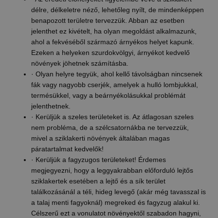
délre, délkeletre néző, lehetőleg nyílt, de mindenképpen
benapozott területre tervezzük. Abban az esetben
jelenthet ez kivételt, ha olyan megoldást alkalmazunk,
ahol a fekvéséből származó árnyékos helyet kapunk.
Ezeken a helyeken szurdokvölgyi, árnyékot kedvelő
növények jöhetnek számításba.
· Olyan helyre tegyük, ahol kellő távolságban nincsenek
fák vagy nagyobb cserjék, amelyek a hulló lombjukkal,
termésükkel, vagy a beárnyékolásukkal problémát
jelenthetnek.
· Kerüljük a szeles területeket is. Az átlagosan szeles
nem probléma, de a szélcsatornákba ne tervezzük,
mivel a sziklakerti növények általában magas
páratartalmat kedvelők!
· Kerüljük a fagyzugos területeket! Érdemes
megjegyezni, hogy a leggyakrabban előforduló lejtős
sziklakertek esetében a lejtő és a sík terület
találkozásánál a téli, hideg levegő (akár még tavasszal is
a talaj menti fagyoknál) megreked és fagyzug alakul ki.
Célszerű ezt a vonulatot növényektől szabadon hagyni,