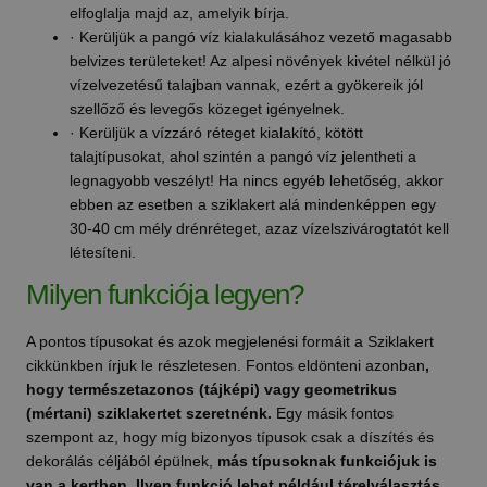
elfoglalja majd az, amelyik bírja.
· Kerüljük a pangó víz kialakulásához vezető magasabb
belvizes területeket! Az alpesi növények kivétel nélkül jó
vízelvezetésű talajban vannak, ezért a gyökereik jól
szellőző és levegős közeget igényelnek.
· Kerüljük a vízzáró réteget kialakító, kötött
talajtípusokat, ahol szintén a pangó víz jelentheti a
legnagyobb veszélyt! Ha nincs egyéb lehetőség, akkor
ebben az esetben a sziklakert alá mindenképpen egy
30-40 cm mély drénréteget, azaz vízelszivárogtatót kell
létesíteni.
Milyen funkciója legyen?
A pontos típusokat és azok megjelenési formáit a Sziklakert
cikkünkben írjuk le részletesen. Fontos eldönteni azonban
,
hogy természetazonos (tájképi) vagy geometrikus
(mértani) sziklakertet szeretnénk.
Egy másik fontos
szempont az, hogy míg bizonyos típusok csak a díszítés és
dekorálás céljából épülnek,
más típusoknak funkciójuk is
van a kertben. Ilyen funkció lehet például térelválasztás