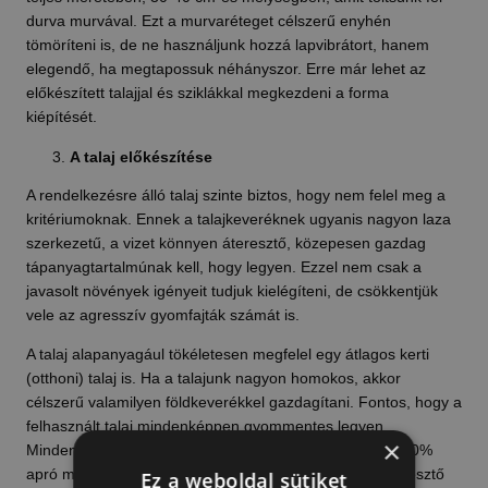
durva murvával. Ezt a murvaréteget célszerű enyhén
tömöríteni is, de ne használjunk hozzá lapvibrátort, hanem
elegendő, ha megtapossuk néhányszor. Erre már lehet az
előkészített talajjal és sziklákkal megkezdeni a forma
kiépítését.
A talaj előkészítése
A rendelkezésre álló talaj szinte biztos, hogy nem felel meg a
kritériumoknak. Ennek a talajkeveréknek ugyanis nagyon laza
szerkezetű, a vizet könnyen áteresztő, közepesen gazdag
tápanyagtartalmúnak kell, hogy legyen. Ezzel nem csak a
javasolt növények igényeit tudjuk kielégíteni, de csökkentjük
vele az agresszív gyomfajták számát is.
A talaj alapanyagául tökéletesen megfelel egy átlagos kerti
(otthoni) talaj is. Ha a talajunk nagyon homokos, akkor
célszerű valamilyen földkeverékkel gazdagítani. Fontos, hogy a
felhasznált talaj mindenképpen gyommentes legyen.
×
Mindenképpen szükséges lesz azonban hozzákeverni 50%
apró murvát! Ez fogja kialakítani a kapott talaj jó vízáteresztő
Ez a weboldal sütiket