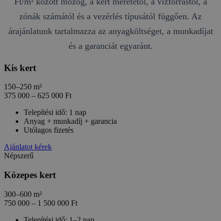
Ft/m² között mozog, a kert méretétől, a vízforrástól, a
zónák számától és a vezérlés típusától függően. Az
árajánlatunk tartalmazza az anyagköltséget, a munkadíjat
és a garanciát egyaránt.
Kis kert
150–250 m²
375 000 – 625 000
Ft
Telepítési idő: 1 nap
Anyag + munkadíj + garancia
Utólagos fizetés
Ajánlatot kérek
Népszerű
Közepes kert
300–600 m²
750 000 – 1 500 000
Ft
Telepítési idő: 1–2 nap