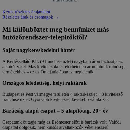
Kérek részletes árajánlatot
Részletes árak és csomagok →
Mi különböztet meg bennünket más
öntözőrendszer-telepítőktől?
Saját nagykereskedelmi háttér
A Kertészellátó Kft. (9 franchise üzlet) nagybani áron biztosítja az
alkatrészeket. Más kivitelezőknek elérhetetlen áron jutunk minőségi
termékekhez – ez az Ön ajánlatában is megjelenik.
Országos lefedettség, helyi raktárak
Budapest és Pest vármegye területén 4 raktárkészlet + 3 kivitelező
franchise üzlet. Gyorsabb kivitelezés, kevesebb várakozás.
Barátság alapú csapat – 5 alapítótag, 20+ év
Csapatunk öt tagja még az Esőmester előtt is barátok volt. Valódi
csapattal dolgozik, nem külsős alvállalkozók véletlenszerű