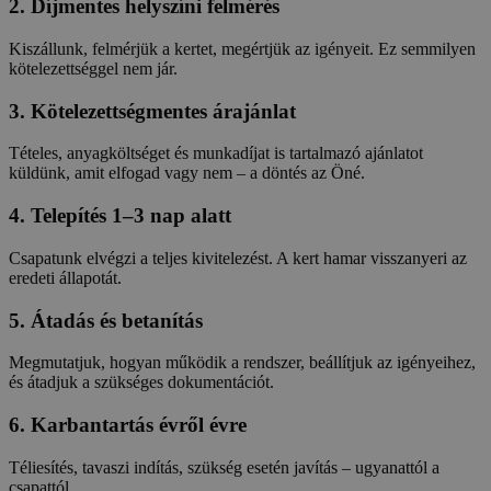
2. Díjmentes helyszíni felmérés
Kiszállunk, felmérjük a kertet, megértjük az igényeit. Ez semmilyen
kötelezettséggel nem jár.
3. Kötelezettségmentes árajánlat
Tételes, anyagköltséget és munkadíjat is tartalmazó ajánlatot
küldünk, amit elfogad vagy nem – a döntés az Öné.
4. Telepítés 1–3 nap alatt
Csapatunk elvégzi a teljes kivitelezést. A kert hamar visszanyeri az
eredeti állapotát.
5. Átadás és betanítás
Megmutatjuk, hogyan működik a rendszer, beállítjuk az igényeihez,
és átadjuk a szükséges dokumentációt.
6. Karbantartás évről évre
Téliesítés, tavaszi indítás, szükség esetén javítás – ugyanattól a
csapattól.