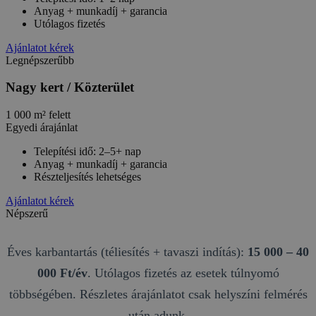
Anyag + munkadíj + garancia
Utólagos fizetés
Ajánlatot kérek
Legnépszerűbb
Nagy kert / Közterület
1 000 m² felett
Egyedi árajánlat
Telepítési idő: 2–5+ nap
Anyag + munkadíj + garancia
Részteljesítés lehetséges
Ajánlatot kérek
Népszerű
Éves karbantartás (téliesítés + tavaszi indítás):
15 000 – 40
000 Ft/év
. Utólagos fizetés az esetek túlnyomó
többségében. Részletes árajánlatot csak helyszíni felmérés
után adunk.