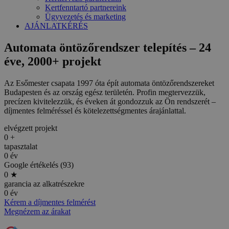
Kertfenntartó partnereink
Ügyvezetés és marketing
AJÁNLATKÉRÉS
Automata öntözőrendszer telepítés – 24
éve, 2000+ projekt
Az Esőmester csapata 1997 óta épít automata öntözőrendszereket
Budapesten és az ország egész területén. Profin megtervezzük,
precízen kivitelezzük, és éveken át gondozzuk az Ön rendszerét –
díjmentes felméréssel és kötelezettségmentes árajánlattal.
elvégzett projekt
0
+
tapasztalat
0
év
Google értékelés (93)
0
★
garancia az alkatrészekre
0
év
Kérem a díjmentes felmérést
Megnézem az árakat