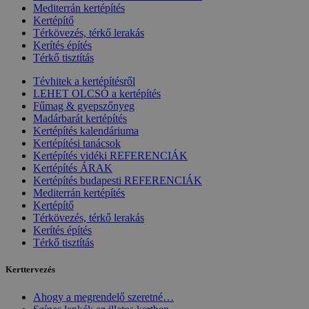
Mediterrán kertépítés
Kertépítő
Térkövezés, térkő lerakás
Kerítés építés
Térkő tisztítás
Tévhitek a kertépítésről
LEHET OLCSÓ a kertépítés
Fűmag & gyepszőnyeg
Madárbarát kertépítés
Kertépítés kalendáriuma
Kertépítési tanácsok
Kertépítés vidéki REFERENCIÁK
Kertépítés ÁRAK
Kertépítés budapesti REFERENCIÁK
Mediterrán kertépítés
Kertépítő
Térkövezés, térkő lerakás
Kerítés építés
Térkő tisztítás
Kerttervezés
Ahogy a megrendelő szeretné…