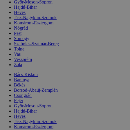
Győr-Moson-Sopron
Hajdú-Bihar
Heves
Jász-Nagykun-Szolnok
Komárom-Esztergom
Nógrád
Pest
Somogy
Szabolcs-Szatmár-Bereg
Tolna
Vas
Veszprém
Zala
Bács-Kiskun
Baranya
Békés
Borsod-Abaúj-Zemplén
Csongrád
Fejér
Győr-Moson-Sopron
Hajdú-Bihar
Heves
Jász-Nagykun-Szolnok
Komárom-Esztergom