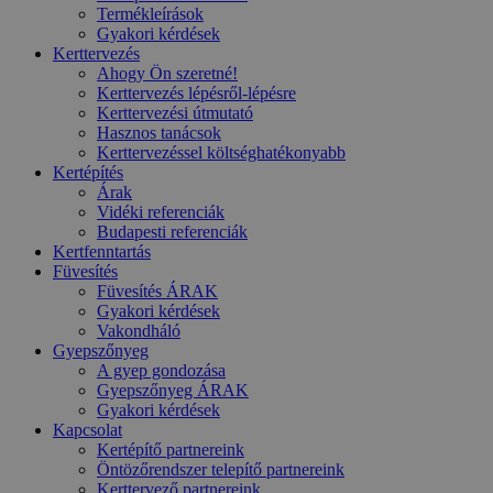
Termékleírások
Gyakori kérdések
Kerttervezés
Ahogy Ön szeretné!
Kerttervezés lépésről-lépésre
Kerttervezési útmutató
Hasznos tanácsok
Kerttervezéssel költséghatékonyabb
Kertépítés
Árak
Vidéki referenciák
Budapesti referenciák
Kertfenntartás
Füvesítés
Füvesítés ÁRAK
Gyakori kérdések
Vakondháló
Gyepszőnyeg
A gyep gondozása
Gyepszőnyeg ÁRAK
Gyakori kérdések
Kapcsolat
Kertépítő partnereink
Öntözőrendszer telepítő partnereink
Kerttervező partnereink