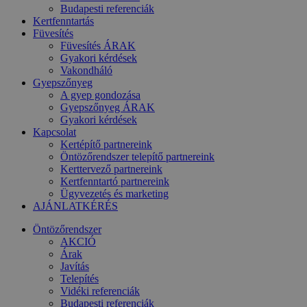
Budapesti referenciák
Kertfenntartás
Füvesítés
Füvesítés ÁRAK
Gyakori kérdések
Vakondháló
Gyepszőnyeg
A gyep gondozása
Gyepszőnyeg ÁRAK
Gyakori kérdések
Kapcsolat
Kertépítő partnereink
Öntözőrendszer telepítő partnereink
Kerttervező partnereink
Kertfenntartó partnereink
Ügyvezetés és marketing
AJÁNLATKÉRÉS
Öntözőrendszer
AKCIÓ
Árak
Javítás
Telepítés
Vidéki referenciák
Budapesti referenciák