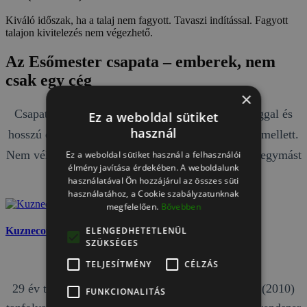
Kiváló időszak, ha a talaj nem fagyott. Tavaszi indítással. Fagyott
talajon kivitelezés nem végezhető.
Az Esőmester csapata – emberek, nem
csak egy cég
×
Csapatunkban minden tag személyes elhivatottsággal és
Ez a weboldal sütiket
használ
hosszú évek tapasztalatával áll az öntözéstechnika mellett.
Nem véletlenszerűen összeállt vállalkozók, hanem egymást
Ez a weboldal sütiket használ a felhasználói
élmény javítása érdekében. A weboldalunk
évtizedek óta ismerő szakemberek.
használatával Ön hozzájárul az összes süti
használatához, a Cookie szabályzatunknak
megfelelően.
Bővebben
ELENGEDHETETLENÜL
Kuznecov Péter
SZÜKSÉGES
alapító, ügyvezető
TELJESÍTMÉNY
CÉLZÁS
29 év tapasztalat. TORO (2001), K-Rain és Orbit (2010)
FUNKCIONALITÁS