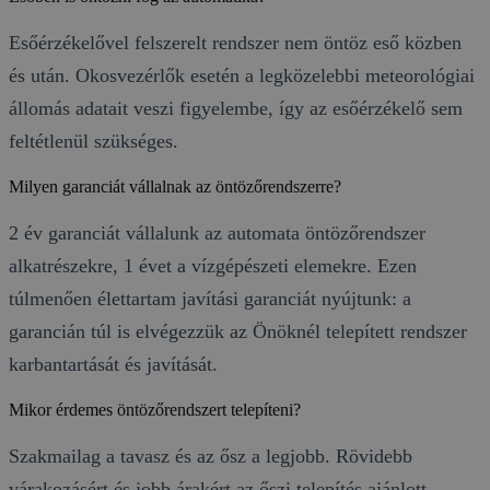
Esőérzékelővel felszerelt rendszer nem öntöz eső közben
és után. Okosvezérlők esetén a legközelebbi meteorológiai
állomás adatait veszi figyelembe, így az esőérzékelő sem
feltétlenül szükséges.
Milyen garanciát vállalnak az öntözőrendszerre?
2 év garanciát vállalunk az automata öntözőrendszer
alkatrészekre, 1 évet a vízgépészeti elemekre. Ezen
túlmenően élettartam javítási garanciát nyújtunk: a
garancián túl is elvégezzük az Önöknél telepített rendszer
karbantartását és javítását.
Mikor érdemes öntözőrendszert telepíteni?
Szakmailag a tavasz és az ősz a legjobb. Rövidebb
várakozásért és jobb árakért az őszi telepítés ajánlott.