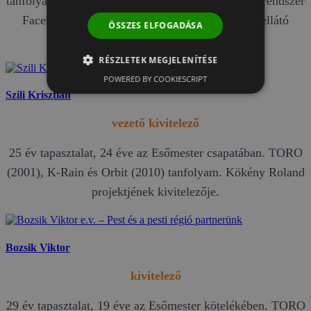
tanfolyam. A legnagyobb hazai kertépítő és öntözőrendszer
Facebook csoportok adminisztrátora. A Kertészellátó
ÖSSZES ELFOGADÁSA
franchise hálózat alapítója.
RÉSZLETEK MEGJELENÍTÉSE
POWERED BY COOKIESCRIPT
Szili Krisztián
vezető kivitelező
25 év tapasztalat, 24 éve az Esőmester csapatában. TORO
(2001), K-Rain és Orbit (2010) tanfolyam. Kökény Roland
projektjének kivitelezője.
Bozsik Viktor
kivitelező
29 év tapasztalat, 19 éve az Esőmester kötelékében. TORO