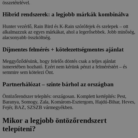
összetételével.
Hibrid rendszerek: a legjobb márkák kombinálva
Hunter vezérlő, Rain Bird és K-Rain szórófejek és szelepek – ott
alkalmazzuk az egyes márkákat, ahol a legerősebbek. Jobb minőség,
alacsonyabb összköltség.
Díjmentes felmérés + kötelezettségmentes ajánlat
Meggyőződésünk, hogy felelős döntés csak a teljes ajánlat
ismeretében hozható. Ezért nem kérünk pénzt a felméréstért – és
semmire sem kötelezi Önt.
Partnerhálózat – szinte bárhol az országban
Öntözőrendszer telepítés: országosan. Komplett kertépítés: Pest,
Baranya, Somogy, Zala, Komárom-Esztergom, Hajdú-Bihar, Heves,
Fejér, BAZ, SZSZB vármegyékben.
Mikor a legjobb öntözőrendszert
telepíteni?