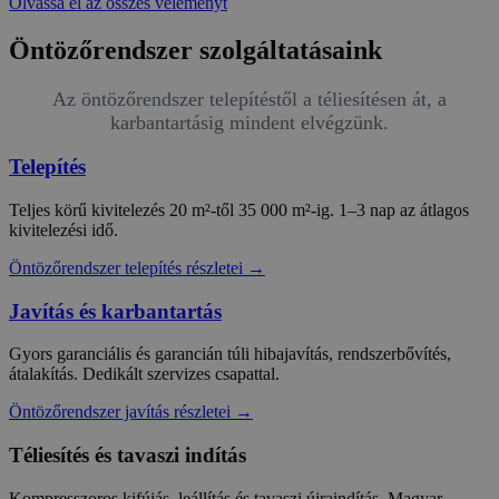
Olvassa el az összes véleményt
Öntözőrendszer szolgáltatásaink
Az öntözőrendszer telepítéstől a téliesítésen át, a
karbantartásig mindent elvégzünk.
Telepítés
Teljes körű kivitelezés 20 m²-től 35 000 m²-ig. 1–3 nap az átlagos
kivitelezési idő.
Öntözőrendszer telepítés részletei →
Javítás és karbantartás
Gyors garanciális és garancián túli hibajavítás, rendszerbővítés,
átalakítás. Dedikált szervizes csapattal.
Öntözőrendszer javítás részletei →
Téliesítés és tavaszi indítás
Kompresszoros kifújás, leállítás és tavaszi újraindítás. Magyar