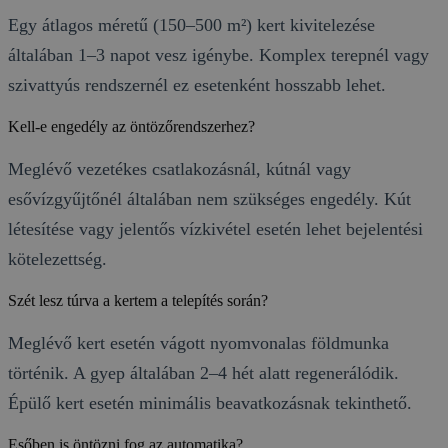
Egy átlagos méretű (150–500 m²) kert kivitelezése
általában 1–3 napot vesz igénybe. Komplex terepnél vagy
szivattyús rendszernél ez esetenként hosszabb lehet.
Kell-e engedély az öntözőrendszerhez?
Meglévő vezetékes csatlakozásnál, kútnál vagy
esővízgyűjtőnél általában nem szükséges engedély. Kút
létesítése vagy jelentős vízkivétel esetén lehet bejelentési
kötelezettség.
Szét lesz túrva a kertem a telepítés során?
Meglévő kert esetén vágott nyomvonalas földmunka
történik. A gyep általában 2–4 hét alatt regenerálódik.
Épülő kert esetén minimális beavatkozásnak tekinthető.
Esőben is öntözni fog az automatika?