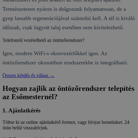
Természetesen nyáron is dolgozunk folyamatosan, de a
gyep lassabb regenerációjával számolni kell. A tél is kiváló
időszak, csak fagyott talaj esetében nem kivitelezhető.
Telefonról vezérelhető az öntözőrendszer?
Igen, modern WiFi-s okosvezérlőkkel igen. Az
öntözőrendszer okosotthon rendszerekbe is integrálható.
Összes kérdés és válasz →
Hogyan zajlik az öntözőrendszer telepítés
az Esőmesternél?
1. Ajánlatkérés
Töltse ki az online ajánlatkérő formot, vagy hívjon bennünket. 24
órán belül visszahívjuk.