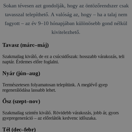
Sokan tévesen azt gondolják, hogy az öntözőrendszer csak
tavasszal telepíthető. A valóság az, hogy – ha a talaj nem
fagyott – az év 9–10 hónapjában különösebb gond nélkül
kivitelezhető.
Tavasz (márc–máj)
Szakmailag kiváló, de ez a csúcsidőszak: hosszabb várakozás, teli
naptár. Érdemes előre foglalni.
Nyár (jún–aug)
Természetesen folyamatosan telepítünk. A meglévő gyep
regenerálódása lassabb lehet.
Ősz (szept–nov)
Szakmailag szintén kiváló. Rövidebb várakozás, jobb ár, gyors
gyepregeneráció – az előrelátók kedvenc időszaka.
Tél (dec–febr)