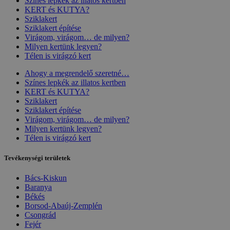
Színes lepkék az illatos kertben
KERT és KUTYA?
Sziklakert
Sziklakert építése
Virágom, virágom… de milyen?
Milyen kertünk legyen?
Télen is virágzó kert
Ahogy a megrendelő szeretné…
Színes lepkék az illatos kertben
KERT és KUTYA?
Sziklakert
Sziklakert építése
Virágom, virágom… de milyen?
Milyen kertünk legyen?
Télen is virágzó kert
Tevékenységi területek
Bács-Kiskun
Baranya
Békés
Borsod-Abaúj-Zemplén
Csongrád
Fejér