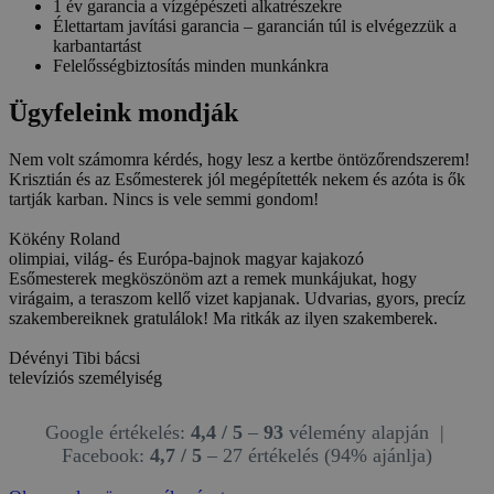
1 év garancia a vízgépészeti alkatrészekre
Élettartam javítási garancia – garancián túl is elvégezzük a
karbantartást
Felelősségbiztosítás minden munkánkra
Ügyfeleink mondják
Nem volt számomra kérdés, hogy lesz a kertbe öntözőrendszerem!
Krisztián és az Esőmesterek jól megépítették nekem és azóta is ők
tartják karban. Nincs is vele semmi gondom!
Kökény Roland
olimpiai, világ- és Európa-bajnok magyar kajakozó
Esőmesterek megköszönöm azt a remek munkájukat, hogy
virágaim, a teraszom kellő vizet kapjanak. Udvarias, gyors, precíz
szakembereiknek gratulálok! Ma ritkák az ilyen szakemberek.
Dévényi Tibi bácsi
televíziós személyiség
Google értékelés:
4,4 / 5
–
93
vélemény alapján |
Facebook:
4,7 / 5
– 27 értékelés (94% ajánlja)