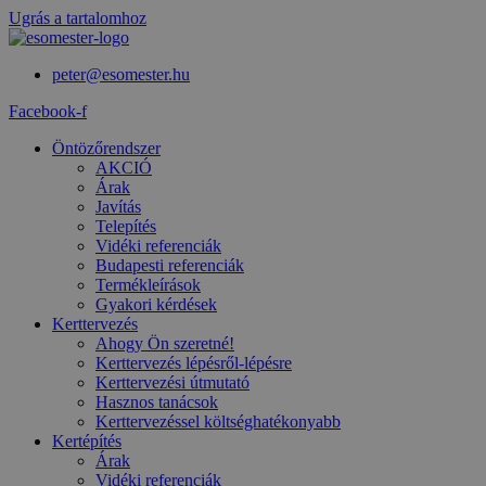
Ugrás a tartalomhoz
peter@esomester.hu
Facebook-f
Öntözőrendszer
AKCIÓ
Árak
Javítás
Telepítés
Vidéki referenciák
Budapesti referenciák
Termékleírások
Gyakori kérdések
Kerttervezés
Ahogy Ön szeretné!
Kerttervezés lépésről-lépésre
Kerttervezési útmutató
Hasznos tanácsok
Kerttervezéssel költséghatékonyabb
Kertépítés
Árak
Vidéki referenciák