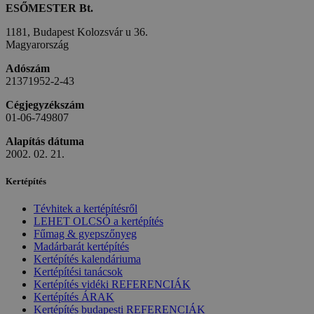
ESŐMESTER Bt.
1181, Budapest Kolozsvár u 36.
Magyarország
Adószám
21371952-2-43
Cégjegyzékszám
01-06-749807
Alapítás dátuma
2002. 02. 21.
Kertépítés
Tévhitek a kertépítésről
LEHET OLCSÓ a kertépítés
Fűmag & gyepszőnyeg
Madárbarát kertépítés
Kertépítés kalendáriuma
Kertépítési tanácsok
Kertépítés vidéki REFERENCIÁK
Kertépítés ÁRAK
Kertépítés budapesti REFERENCIÁK