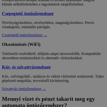
klímán nélkülözhetetlen a fagyáskárok megelőzéséhez.
Csepegtető öntözőrendszer
Növényágyásokhoz, sövényekhez, magaságyásokhoz. Precíz
vízadagolás, minimális párolgás.
Csepegtető öntözőrendszer →
Okosöntözés (WiFi)
Telefonról vezérelhető, időjárás-alapú okosvezérlők. Kompatibilis
okosotthon rendszerekkel és alternatív vízforrásokkal.
Kút- és szivattyúrendszer
Kút-, esővízgyűjtő-, tartályos és váltott vízforrású rendszerek. Teljes
gépészeti megoldás, tervezéstől kivitelezésig.
Szivattyús öntözőrendszer →
Mennyi vizet és pénzt takarít meg egy
automata öntözőrendszer?